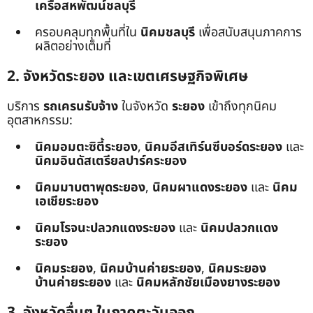
เครือสหพัฒน์ชลบุรี
ครอบคลุมทุกพื้นที่ใน
นิคมชลบุรี
เพื่อสนับสนุนภาคการ
ผลิตอย่างเต็มที่
2. จังหวัดระยอง และเขตเศรษฐกิจพิเศษ
บริการ
รถเครนรับจ้าง
ในจังหวัด
ระยอง
เข้าถึงทุกนิคม
อุตสาหกรรม:
นิคมอมตะซิตี้ระยอง
,
นิคมอีสเทิร์นซีบอร์ดระยอง
และ
นิคมอินดัสเตรียลปาร์คระยอง
นิคมมาบตาพุดระยอง
,
นิคมผาแดงระยอง
และ
นิคม
เอเชียระยอง
นิคมโรจนะปลวกแดงระยอง
และ
นิคมปลวกแดง
ระยอง
นิคมระยอง
,
นิคมบ้านค่ายระยอง
,
นิคมระยอง
บ้านค่ายระยอง
และ
นิคมหลักชัยเมืองยางระยอง
3. จังหวัดอื่นๆ ในภาคตะวันออก