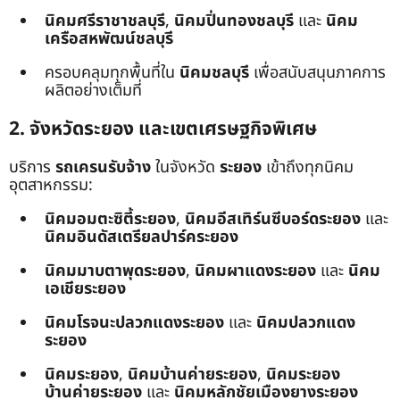
นิคมศรีราชาชลบุรี
,
นิคมปิ่นทองชลบุรี
และ
นิคม
เครือสหพัฒน์ชลบุรี
ครอบคลุมทุกพื้นที่ใน
นิคมชลบุรี
เพื่อสนับสนุนภาคการ
ผลิตอย่างเต็มที่
2. จังหวัดระยอง และเขตเศรษฐกิจพิเศษ
บริการ
รถเครนรับจ้าง
ในจังหวัด
ระยอง
เข้าถึงทุกนิคม
อุตสาหกรรม:
นิคมอมตะซิตี้ระยอง
,
นิคมอีสเทิร์นซีบอร์ดระยอง
และ
นิคมอินดัสเตรียลปาร์คระยอง
นิคมมาบตาพุดระยอง
,
นิคมผาแดงระยอง
และ
นิคม
เอเชียระยอง
นิคมโรจนะปลวกแดงระยอง
และ
นิคมปลวกแดง
ระยอง
นิคมระยอง
,
นิคมบ้านค่ายระยอง
,
นิคมระยอง
บ้านค่ายระยอง
และ
นิคมหลักชัยเมืองยางระยอง