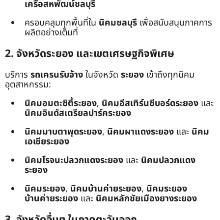
เครือสหพัฒน์ชลบุรี
ครอบคลุมทุกพื้นที่ใน
นิคมชลบุรี
เพื่อสนับสนุนภาคการ
ผลิตอย่างเต็มที่
2. จังหวัดระยอง และเขตเศรษฐกิจพิเศษ
บริการ
รถเครนรับจ้าง
ในจังหวัด
ระยอง
เข้าถึงทุกนิคม
อุตสาหกรรม:
นิคมอมตะซิตี้ระยอง
,
นิคมอีสเทิร์นซีบอร์ดระยอง
และ
นิคมอินดัสเตรียลปาร์คระยอง
นิคมมาบตาพุดระยอง
,
นิคมผาแดงระยอง
และ
นิคม
เอเชียระยอง
นิคมโรจนะปลวกแดงระยอง
และ
นิคมปลวกแดง
ระยอง
นิคมระยอง
,
นิคมบ้านค่ายระยอง
,
นิคมระยอง
บ้านค่ายระยอง
และ
นิคมหลักชัยเมืองยางระยอง
3. จังหวัดอื่นๆ ในภาคตะวันออก