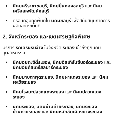
นิคมศรีราชาชลบุรี
,
นิคมปิ่นทองชลบุรี
และ
นิคม
เครือสหพัฒน์ชลบุรี
ครอบคลุมทุกพื้นที่ใน
นิคมชลบุรี
เพื่อสนับสนุนภาคการ
ผลิตอย่างเต็มที่
2. จังหวัดระยอง และเขตเศรษฐกิจพิเศษ
บริการ
รถเครนรับจ้าง
ในจังหวัด
ระยอง
เข้าถึงทุกนิคม
อุตสาหกรรม:
นิคมอมตะซิตี้ระยอง
,
นิคมอีสเทิร์นซีบอร์ดระยอง
และ
นิคมอินดัสเตรียลปาร์คระยอง
นิคมมาบตาพุดระยอง
,
นิคมผาแดงระยอง
และ
นิคม
เอเชียระยอง
นิคมโรจนะปลวกแดงระยอง
และ
นิคมปลวกแดง
ระยอง
นิคมระยอง
,
นิคมบ้านค่ายระยอง
,
นิคมระยอง
บ้านค่ายระยอง
และ
นิคมหลักชัยเมืองยางระยอง