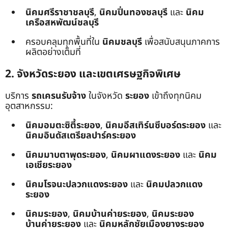
นิคมศรีราชาชลบุรี
,
นิคมปิ่นทองชลบุรี
และ
นิคม
เครือสหพัฒน์ชลบุรี
ครอบคลุมทุกพื้นที่ใน
นิคมชลบุรี
เพื่อสนับสนุนภาคการ
ผลิตอย่างเต็มที่
2. จังหวัดระยอง และเขตเศรษฐกิจพิเศษ
บริการ
รถเครนรับจ้าง
ในจังหวัด
ระยอง
เข้าถึงทุกนิคม
อุตสาหกรรม:
นิคมอมตะซิตี้ระยอง
,
นิคมอีสเทิร์นซีบอร์ดระยอง
และ
นิคมอินดัสเตรียลปาร์คระยอง
นิคมมาบตาพุดระยอง
,
นิคมผาแดงระยอง
และ
นิคม
เอเชียระยอง
นิคมโรจนะปลวกแดงระยอง
และ
นิคมปลวกแดง
ระยอง
นิคมระยอง
,
นิคมบ้านค่ายระยอง
,
นิคมระยอง
บ้านค่ายระยอง
และ
นิคมหลักชัยเมืองยางระยอง