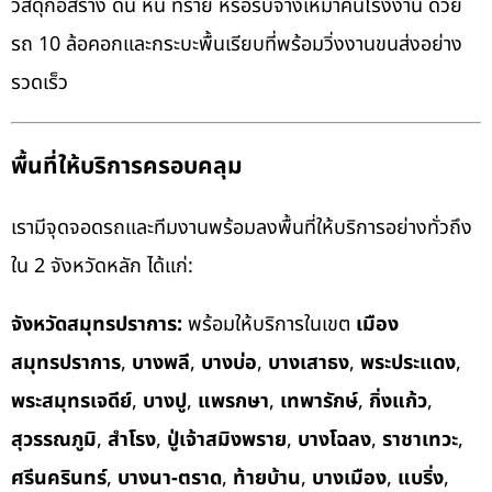
วัสดุก่อสร้าง ดิน หิน ทราย หรือรับจ้างเหมาคันโรงงาน ด้วย
รถ 10 ล้อคอกและกระบะพื้นเรียบที่พร้อมวิ่งงานขนส่งอย่าง
รวดเร็ว
พื้นที่ให้บริการครอบคลุม
เรามีจุดจอดรถและทีมงานพร้อมลงพื้นที่ให้บริการอย่างทั่วถึง
ใน 2 จังหวัดหลัก ได้แก่:
จังหวัดสมุทรปราการ:
พร้อมให้บริการในเขต
เมือง
สมุทรปราการ
,
บางพลี
,
บางบ่อ
,
บางเสาธง
,
พระประแดง
,
พระสมุทรเจดีย์
,
บางปู
,
แพรกษา
,
เทพารักษ์
,
กิ่งแก้ว
,
สุวรรณภูมิ
,
สำโรง
,
ปู่เจ้าสมิงพราย
,
บางโฉลง
,
ราชาเทวะ
,
ศรีนครินทร์
,
บางนา-ตราด
,
ท้ายบ้าน
,
บางเมือง
,
แบริ่ง
,