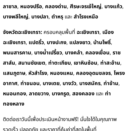
ลาซาล
,
หนองปรือ
,
คลองด่าน
,
ศีรษะจรเข้ใหญ่
,
บางแก้ว
,
บางพลีใหญ่
,
บางปลา
,
ตำหรุ
และ
สำโรงเหนือ
จังหวัดฉะเชิงเทรา:
ครอบคลุมพื้นที่
ฉะเชิงเทรา
,
เมือง
ฉะเชิงเทรา
,
แปดริ้ว
,
บางปะกง
,
แปลงยาว
,
บ้านโพธิ์
,
พนมสารคาม
,
บางน้ำเปรี้ยว
,
บางคล้า
,
คลองเขื่อน
,
ราช
สาส์น
,
สนามชัยเขต
,
ท่าตะเกียบ
,
เขาหินซ้อน
,
ท่าสะอ้าน
,
แสนภูดาษ
,
หัวสำโรง
,
หนองแหน
,
คลองอุดมชลจร
,
โพรง
อากาศ
,
ท่าขนอน
,
บางเตย
,
บางวัว
,
บางสมัคร
,
ท่าข้าม
,
หมอนทอง
,
ลาดขวาง
,
บางกรูด
,
สองคลอง
และ
ท่า
ทองหลาง
ติดต่อเราวันนี้เพื่อประเมินหน้างานฟรี! มั่นใจได้ในคุณภาพ
รวดเร็ว ปลอดภัย และราคาที่คุ้มค่าที่สุดในพื้นที่