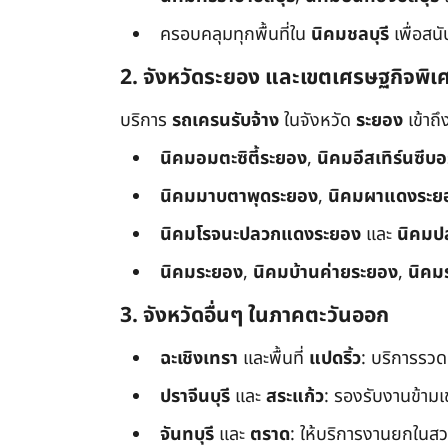
ครอบคลุมทุกพื้นที่ใน
นิคมชลบุรี
เพื่อสน
2. จังหวัดระยอง และเขตเศรษฐกิจพิเ
บริการ
รถเครนรับจ้าง
ในจังหวัด
ระยอง
เข้าถ
นิคมอมตะซิตี้ระยอง
,
นิคมอีสเทิร์นซีบ
นิคมมาบตาพุดระยอง
,
นิคมผาแดงระย
นิคมโรจนะปลวกแดงระยอง
และ
นิคมป
นิคมระยอง
,
นิคมบ้านค่ายระยอง
,
นิคม
3. จังหวัดอื่นๆ ในภาคตะวันออก
ฉะเชิงเทรา
และพื้นที่
แปดริ้ว
: บริการรวด
ปราจีนบุรี
และ
สระแก้ว
: รองรับงานข้า
จันทบุรี
และ
ตราด
: ให้บริการงานยกในสว