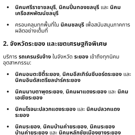
นิคมศรีราชาชลบุรี
,
นิคมปิ่นทองชลบุรี
และ
นิคม
เครือสหพัฒน์ชลบุรี
ครอบคลุมทุกพื้นที่ใน
นิคมชลบุรี
เพื่อสนับสนุนภาคการ
ผลิตอย่างเต็มที่
2. จังหวัดระยอง และเขตเศรษฐกิจพิเศษ
บริการ
รถเครนรับจ้าง
ในจังหวัด
ระยอง
เข้าถึงทุกนิคม
อุตสาหกรรม:
นิคมอมตะซิตี้ระยอง
,
นิคมอีสเทิร์นซีบอร์ดระยอง
และ
นิคมอินดัสเตรียลปาร์คระยอง
นิคมมาบตาพุดระยอง
,
นิคมผาแดงระยอง
และ
นิคม
เอเชียระยอง
นิคมโรจนะปลวกแดงระยอง
และ
นิคมปลวกแดง
ระยอง
นิคมระยอง
,
นิคมบ้านค่ายระยอง
,
นิคมระยอง
บ้านค่ายระยอง
และ
นิคมหลักชัยเมืองยางระยอง