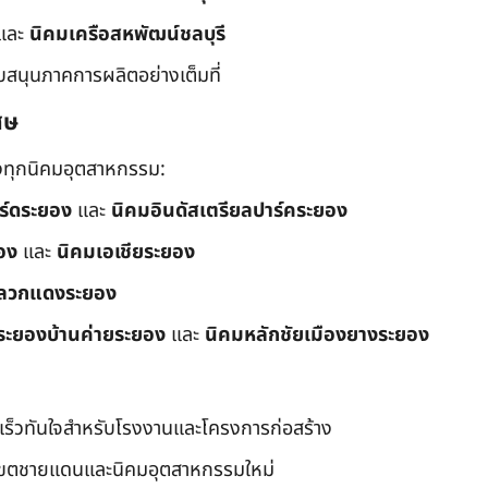
และ
นิคมเครือสหพัฒน์ชลบุรี
ับสนุนภาคการผลิตอย่างเต็มที่
ศษ
ึงทุกนิคมอุตสาหกรรม:
อร์ดระยอง
และ
นิคมอินดัสเตรียลปาร์คระยอง
อง
และ
นิคมเอเชียระยอง
ลวกแดงระยอง
ระยองบ้านค่ายระยอง
และ
นิคมหลักชัยเมืองยางระยอง
เร็วทันใจสำหรับโรงงานและโครงการก่อสร้าง
มเขตชายแดนและนิคมอุตสาหกรรมใหม่