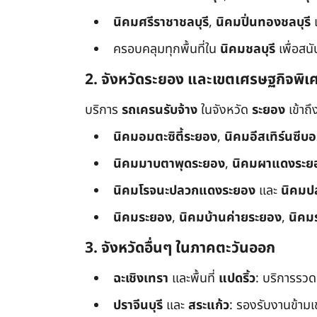
นิคมศรีราชาชลบุรี
,
นิคมปิ่นทองชลบุรี
ครอบคลุมทุกพื้นที่ใน
นิคมชลบุรี
เพื่อสน
2. จังหวัดระยอง และเขตเศรษฐกิจพิเ
บริการ
รถเครนรับจ้าง
ในจังหวัด
ระยอง
เข้าถ
นิคมอมตะซิตี้ระยอง
,
นิคมอีสเทิร์นซีบ
นิคมมาบตาพุดระยอง
,
นิคมผาแดงระย
นิคมโรจนะปลวกแดงระยอง
และ
นิคมป
นิคมระยอง
,
นิคมบ้านค่ายระยอง
,
นิคม
3. จังหวัดอื่นๆ ในภาคตะวันออก
ฉะเชิงเทรา
และพื้นที่
แปดริ้ว
: บริการรวด
ปราจีนบุรี
และ
สระแก้ว
: รองรับงานข้า