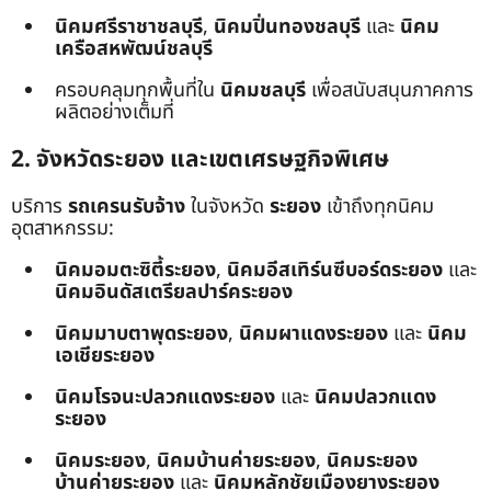
นิคมศรีราชาชลบุรี
,
นิคมปิ่นทองชลบุรี
และ
นิคม
เครือสหพัฒน์ชลบุรี
ครอบคลุมทุกพื้นที่ใน
นิคมชลบุรี
เพื่อสนับสนุนภาคการ
ผลิตอย่างเต็มที่
2. จังหวัดระยอง และเขตเศรษฐกิจพิเศษ
บริการ
รถเครนรับจ้าง
ในจังหวัด
ระยอง
เข้าถึงทุกนิคม
อุตสาหกรรม:
นิคมอมตะซิตี้ระยอง
,
นิคมอีสเทิร์นซีบอร์ดระยอง
และ
นิคมอินดัสเตรียลปาร์คระยอง
นิคมมาบตาพุดระยอง
,
นิคมผาแดงระยอง
และ
นิคม
เอเชียระยอง
นิคมโรจนะปลวกแดงระยอง
และ
นิคมปลวกแดง
ระยอง
นิคมระยอง
,
นิคมบ้านค่ายระยอง
,
นิคมระยอง
บ้านค่ายระยอง
และ
นิคมหลักชัยเมืองยางระยอง