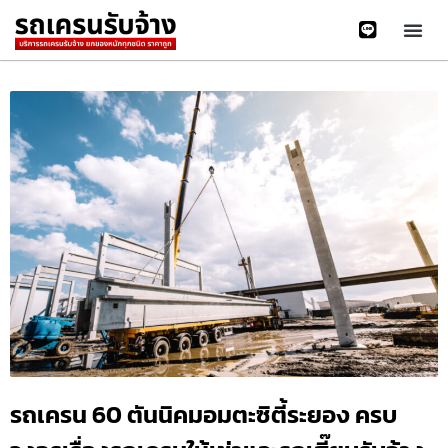
รถเครน 60 ตันนิคมอมตะซิตี้ระยอง ครบ