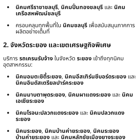
นิคมศรีราชาชลบุรี
,
นิคมปิ่นทองชลบุรี
และ
นิคม
เครือสหพัฒน์ชลบุรี
ครอบคลุมทุกพื้นที่ใน
นิคมชลบุรี
เพื่อสนับสนุนภาคการ
ผลิตอย่างเต็มที่
2. จังหวัดระยอง และเขตเศรษฐกิจพิเศษ
บริการ
รถเครนรับจ้าง
ในจังหวัด
ระยอง
เข้าถึงทุกนิคม
อุตสาหกรรม:
นิคมอมตะซิตี้ระยอง
,
นิคมอีสเทิร์นซีบอร์ดระยอง
และ
นิคมอินดัสเตรียลปาร์คระยอง
นิคมมาบตาพุดระยอง
,
นิคมผาแดงระยอง
และ
นิคม
เอเชียระยอง
นิคมโรจนะปลวกแดงระยอง
และ
นิคมปลวกแดง
ระยอง
นิคมระยอง
,
นิคมบ้านค่ายระยอง
,
นิคมระยอง
บ้านค่ายระยอง
และ
นิคมหลักชัยเมืองยางระยอง