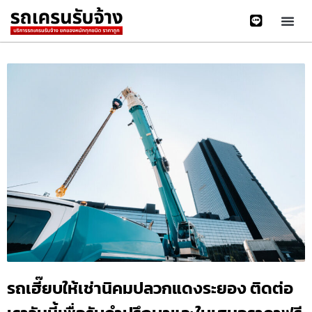
รถเฮี๊ยบให้เช่านิคมปลวกแดงระยอง ติดต่อ