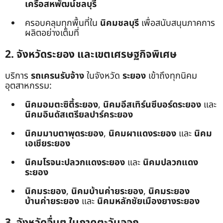
เครือสหพัฒน์ชลบุรี
ครอบคลุมทุกพื้นที่ใน
นิคมชลบุรี
เพื่อสนับสนุนภาคการ
ผลิตอย่างเต็มที่
2. จังหวัดระยอง และเขตเศรษฐกิจพิเศษ
บริการ
รถเครนรับจ้าง
ในจังหวัด
ระยอง
เข้าถึงทุกนิคม
อุตสาหกรรม:
นิคมอมตะซิตี้ระยอง
,
นิคมอีสเทิร์นซีบอร์ดระยอง
และ
นิคมอินดัสเตรียลปาร์คระยอง
นิคมมาบตาพุดระยอง
,
นิคมผาแดงระยอง
และ
นิคม
เอเชียระยอง
นิคมโรจนะปลวกแดงระยอง
และ
นิคมปลวกแดง
ระยอง
นิคมระยอง
,
นิคมบ้านค่ายระยอง
,
นิคมระยอง
บ้านค่ายระยอง
และ
นิคมหลักชัยเมืองยางระยอง
3. จังหวัดอื่นๆ ในภาคตะวันออก