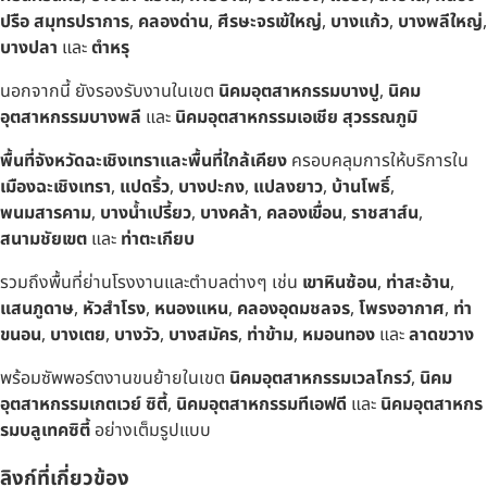
ปรือ สมุทรปราการ
,
คลองด่าน
,
ศีรษะจรเข้ใหญ่
,
บางแก้ว
,
บางพลีใหญ่
,
บางปลา
และ
ตำหรุ
นอกจากนี้ ยังรองรับงานในเขต
นิคมอุตสาหกรรมบางปู
,
นิคม
อุตสาหกรรมบางพลี
และ
นิคมอุตสาหกรรมเอเชีย สุวรรณภูมิ
พื้นที่จังหวัดฉะเชิงเทราและพื้นที่ใกล้เคียง
ครอบคลุมการให้บริการใน
เมืองฉะเชิงเทรา
,
แปดริ้ว
,
บางปะกง
,
แปลงยาว
,
บ้านโพธิ์
,
พนมสารคาม
,
บางน้ำเปรี้ยว
,
บางคล้า
,
คลองเขื่อน
,
ราชสาส์น
,
สนามชัยเขต
และ
ท่าตะเกียบ
รวมถึงพื้นที่ย่านโรงงานและตำบลต่างๆ เช่น
เขาหินซ้อน
,
ท่าสะอ้าน
,
แสนภูดาษ
,
หัวสำโรง
,
หนองแหน
,
คลองอุดมชลจร
,
โพรงอากาศ
,
ท่า
ขนอน
,
บางเตย
,
บางวัว
,
บางสมัคร
,
ท่าข้าม
,
หมอนทอง
และ
ลาดขวาง
พร้อมซัพพอร์ตงานขนย้ายในเขต
นิคมอุตสาหกรรมเวลโกรว์
,
นิคม
อุตสาหกรรมเกตเวย์ ซิตี้
,
นิคมอุตสาหกรรมทีเอฟดี
และ
นิคมอุตสาหกร
รมบลูเทคซิตี้
อย่างเต็มรูปแบบ
ลิงก์ที่เกี่ยวข้อง