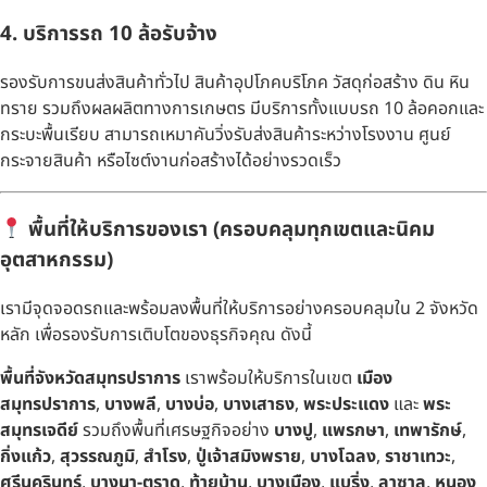
4. บริการรถ 10 ล้อรับจ้าง
รองรับการขนส่งสินค้าทั่วไป สินค้าอุปโภคบริโภค วัสดุก่อสร้าง ดิน หิน
ทราย รวมถึงผลผลิตทางการเกษตร มีบริการทั้งแบบรถ 10 ล้อคอกและ
กระบะพื้นเรียบ สามารถเหมาคันวิ่งรับส่งสินค้าระหว่างโรงงาน ศูนย์
กระจายสินค้า หรือไซต์งานก่อสร้างได้อย่างรวดเร็ว
พื้นที่ให้บริการของเรา (ครอบคลุมทุกเขตและนิคม
อุตสาหกรรม)
เรามีจุดจอดรถและพร้อมลงพื้นที่ให้บริการอย่างครอบคลุมใน 2 จังหวัด
หลัก เพื่อรองรับการเติบโตของธุรกิจคุณ ดังนี้
พื้นที่จังหวัดสมุทรปราการ
เราพร้อมให้บริการในเขต
เมือง
สมุทรปราการ
,
บางพลี
,
บางบ่อ
,
บางเสาธง
,
พระประแดง
และ
พระ
สมุทรเจดีย์
รวมถึงพื้นที่เศรษฐกิจอย่าง
บางปู
,
แพรกษา
,
เทพารักษ์
,
กิ่งแก้ว
,
สุวรรณภูมิ
,
สำโรง
,
ปู่เจ้าสมิงพราย
,
บางโฉลง
,
ราชาเทวะ
,
ศรีนครินทร์
,
บางนา-ตราด
,
ท้ายบ้าน
,
บางเมือง
,
แบริ่ง
,
ลาซาล
,
หนอง