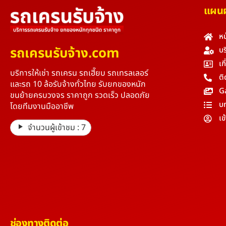
แผนผั
หน
รถเครนรับจ้าง.com
บร
เก
บริการให้เช่า รถเครน รถเฮี๊ยบ รถเทรลเลอร์
ติ
และรถ 10 ล้อรับจ้างทั่วไทย รับยกของหนัก
G
ขนย้ายครบวงจร ราคาถูก รวดเร็ว ปลอดภัย
บ
โดยทีมงานมืออาชีพ
เข
จำนวนผู้เข้าชม :
7
ช่องทางติดต่อ