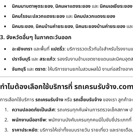
นิคมมาบตาพุดระยอง
,
นิคมผาแดงระยอง
และ
นิคมเอเชียระยอง
นิคมโรจนะปลวกแดงระยอง
และ
นิคมปลวกแดงระยอง
นิคมระยอง
,
นิคมบ้านค่ายระยอง
,
นิคมระยองบ้านค่ายระยอง
แล
3. จังหวัดอื่นๆ ในภาคตะวันออก
ฉะเชิงเทรา
และพื้นที่
แปดริ้ว
: บริการรวดเร็วทันใจสำหรับโรงงาน
ปราจีนบุรี
และ
สระแก้ว
: รองรับงานข้ามเขตชายแดนและนิคมอุต
จันทบุรี
และ
ตราด
: ให้บริการงานยกในสวนผลไม้ งานก่อสร้างอาคา
ทำไมต้องเลือกใช้บริการที่ รถเครนรับจ้าง.co
การเลือกใช้บริการ
รถเครนรับจ้าง
หรือ
รถเฮี๊ยบรับจ้าง
ของเรา ลูกค้าจ
ความปลอดภัยเป็นเลิศ
: รถเครนทุกคันผ่านการตรวจเช็คสภาพ ปจ
พนักงานมืออาชีพ
: พนักงานบังคับเครนทุกคนมีใบขับขี่ประเภทที่ 4 
ราคาประหยัด
: บริการให้เช่าทั้งแบบรายวัน รายเที่ยว และรายเดือน ใ