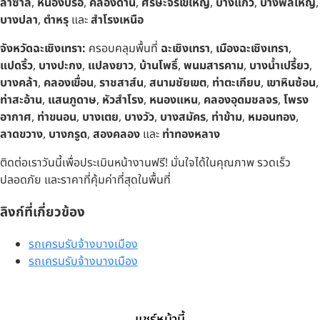
ลาซาล
,
หนองปรือ
,
คลองด่าน
,
ศีรษะจรเข้ใหญ่
,
บางแก้ว
,
บางพลีใหญ่
,
บางปลา
,
ตำหรุ
และ
สำโรงเหนือ
จังหวัดฉะเชิงเทรา:
ครอบคลุมพื้นที่
ฉะเชิงเทรา
,
เมืองฉะเชิงเทรา
,
แปดริ้ว
,
บางปะกง
,
แปลงยาว
,
บ้านโพธิ์
,
พนมสารคาม
,
บางน้ำเปรี้ยว
,
บางคล้า
,
คลองเขื่อน
,
ราชสาส์น
,
สนามชัยเขต
,
ท่าตะเกียบ
,
เขาหินซ้อน
,
ท่าสะอ้าน
,
แสนภูดาษ
,
หัวสำโรง
,
หนองแหน
,
คลองอุดมชลจร
,
โพรง
อากาศ
,
ท่าขนอน
,
บางเตย
,
บางวัว
,
บางสมัคร
,
ท่าข้าม
,
หมอนทอง
,
ลาดขวาง
,
บางกรูด
,
สองคลอง
และ
ท่าทองหลาง
ติดต่อเราวันนี้เพื่อประเมินหน้างานฟรี! มั่นใจได้ในคุณภาพ รวดเร็ว
ปลอดภัย และราคาที่คุ้มค่าที่สุดในพื้นที่
ลิงก์ที่เกี่ยวข้อง
รถเครนรับจ้างบางเมือง
รถเครนรับจ้างบางเมือง
แชร์หน้านี้