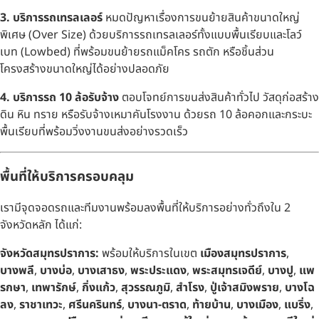
3. บริการรถเทรลเลอร์
หมดปัญหาเรื่องการขนย้ายสินค้าขนาดใหญ่
พิเศษ (Over Size) ด้วยบริการรถเทรลเลอร์ทั้งแบบพื้นเรียบและโลว์
เบท (Lowbed) ที่พร้อมขนย้ายรถแม็คโคร รถตัก หรือชิ้นส่วน
โครงสร้างขนาดใหญ่ได้อย่างปลอดภัย
4. บริการรถ 10 ล้อรับจ้าง
ตอบโจทย์การขนส่งสินค้าทั่วไป วัสดุก่อสร้าง
ดิน หิน ทราย หรือรับจ้างเหมาคันโรงงาน ด้วยรถ 10 ล้อคอกและกระบะ
พื้นเรียบที่พร้อมวิ่งงานขนส่งอย่างรวดเร็ว
พื้นที่ให้บริการครอบคลุม
เรามีจุดจอดรถและทีมงานพร้อมลงพื้นที่ให้บริการอย่างทั่วถึงใน 2
จังหวัดหลัก ได้แก่:
จังหวัดสมุทรปราการ:
พร้อมให้บริการในเขต
เมืองสมุทรปราการ
,
บางพลี
,
บางบ่อ
,
บางเสาธง
,
พระประแดง
,
พระสมุทรเจดีย์
,
บางปู
,
แพ
รกษา
,
เทพารักษ์
,
กิ่งแก้ว
,
สุวรรณภูมิ
,
สำโรง
,
ปู่เจ้าสมิงพราย
,
บางโฉ
ลง
,
ราชาเทวะ
,
ศรีนครินทร์
,
บางนา-ตราด
,
ท้ายบ้าน
,
บางเมือง
,
แบริ่ง
,