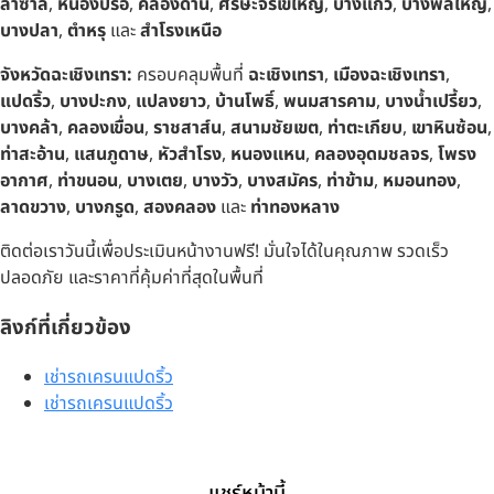
ลาซาล
,
หนองปรือ
,
คลองด่าน
,
ศีรษะจรเข้ใหญ่
,
บางแก้ว
,
บางพลีใหญ่
,
บางปลา
,
ตำหรุ
และ
สำโรงเหนือ
จังหวัดฉะเชิงเทรา:
ครอบคลุมพื้นที่
ฉะเชิงเทรา
,
เมืองฉะเชิงเทรา
,
แปดริ้ว
,
บางปะกง
,
แปลงยาว
,
บ้านโพธิ์
,
พนมสารคาม
,
บางน้ำเปรี้ยว
,
บางคล้า
,
คลองเขื่อน
,
ราชสาส์น
,
สนามชัยเขต
,
ท่าตะเกียบ
,
เขาหินซ้อน
,
ท่าสะอ้าน
,
แสนภูดาษ
,
หัวสำโรง
,
หนองแหน
,
คลองอุดมชลจร
,
โพรง
อากาศ
,
ท่าขนอน
,
บางเตย
,
บางวัว
,
บางสมัคร
,
ท่าข้าม
,
หมอนทอง
,
ลาดขวาง
,
บางกรูด
,
สองคลอง
และ
ท่าทองหลาง
ติดต่อเราวันนี้เพื่อประเมินหน้างานฟรี! มั่นใจได้ในคุณภาพ รวดเร็ว
ปลอดภัย และราคาที่คุ้มค่าที่สุดในพื้นที่
ลิงก์ที่เกี่ยวข้อง
เช่ารถเครนแปดริ้ว
เช่ารถเครนแปดริ้ว
แชร์หน้านี้