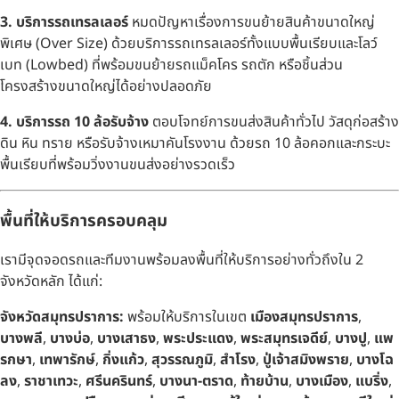
3. บริการรถเทรลเลอร์
หมดปัญหาเรื่องการขนย้ายสินค้าขนาดใหญ่
พิเศษ (Over Size) ด้วยบริการรถเทรลเลอร์ทั้งแบบพื้นเรียบและโลว์
เบท (Lowbed) ที่พร้อมขนย้ายรถแม็คโคร รถตัก หรือชิ้นส่วน
โครงสร้างขนาดใหญ่ได้อย่างปลอดภัย
4. บริการรถ 10 ล้อรับจ้าง
ตอบโจทย์การขนส่งสินค้าทั่วไป วัสดุก่อสร้าง
ดิน หิน ทราย หรือรับจ้างเหมาคันโรงงาน ด้วยรถ 10 ล้อคอกและกระบะ
พื้นเรียบที่พร้อมวิ่งงานขนส่งอย่างรวดเร็ว
พื้นที่ให้บริการครอบคลุม
เรามีจุดจอดรถและทีมงานพร้อมลงพื้นที่ให้บริการอย่างทั่วถึงใน 2
จังหวัดหลัก ได้แก่:
จังหวัดสมุทรปราการ:
พร้อมให้บริการในเขต
เมืองสมุทรปราการ
,
บางพลี
,
บางบ่อ
,
บางเสาธง
,
พระประแดง
,
พระสมุทรเจดีย์
,
บางปู
,
แพ
รกษา
,
เทพารักษ์
,
กิ่งแก้ว
,
สุวรรณภูมิ
,
สำโรง
,
ปู่เจ้าสมิงพราย
,
บางโฉ
ลง
,
ราชาเทวะ
,
ศรีนครินทร์
,
บางนา-ตราด
,
ท้ายบ้าน
,
บางเมือง
,
แบริ่ง
,