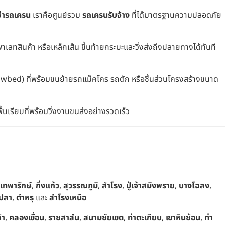
ช่ารถเครน
เราคือศูนย์รวม
รถเครนรับจ้าง
ที่ได้มาตรฐานความปลอดภัย
ทสินค้า หรือเหล็กเส้น ขึ้นท้ายกระบะและวิ่งส่งถึงปลายทางได้ทันที
owbed) ที่พร้อมขนย้ายรถแม็คโคร รถตัก หรือชิ้นส่วนโครงสร้างขนาด
้นเรียบที่พร้อมวิ่งงานขนส่งอย่างรวดเร็ว
เทพารักษ์
,
กิ่งแก้ว
,
สุวรรณภูมิ
,
สำโรง
,
ปู่เจ้าสมิงพราย
,
บางโฉลง
,
ปลา
,
ตำหรุ
และ
สำโรงเหนือ
้า
,
คลองเขื่อน
,
ราชสาส์น
,
สนามชัยเขต
,
ท่าตะเกียบ
,
เขาหินซ้อน
,
ท่า