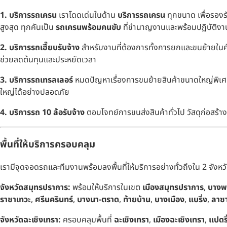
1. บริการรถเครน
เราโดดเด่นในด้าน
บริการรถเครน
ทุกขนาด เพื่อรอง
สูงสุด ทุกคันเป็น
รถเครนพร้อมคนขับ
ที่ชำนาญงานและพร้อมปฏิบัติงาน
2. บริการรถเฮี๊ยบรับจ้าง
สำหรับงานที่ต้องการทั้งการยกและขนย้ายในคัน
ช่วยลดต้นทุนและประหยัดเวลา
3. บริการรถเทรลเลอร์
หมดปัญหาเรื่องการขนย้ายสินค้าขนาดใหญ่พิเศษ
ใหญ่ได้อย่างปลอดภัย
4. บริการรถ 10 ล้อรับจ้าง
ตอบโจทย์การขนส่งสินค้าทั่วไป วัสดุก่อสร้า
พื้นที่ให้บริการครอบคลุม
เรามีจุดจอดรถและทีมงานพร้อมลงพื้นที่ให้บริการอย่างทั่วถึงใน 2 จังหวั
จังหวัดสมุทรปราการ:
พร้อมให้บริการในเขต
เมืองสมุทรปราการ
,
บางพ
ราชาเทวะ
,
ศรีนครินทร์
,
บางนา-ตราด
,
ท้ายบ้าน
,
บางเมือง
,
แบริ่ง
,
ลาซ
จังหวัดฉะเชิงเทรา:
ครอบคลุมพื้นที่
ฉะเชิงเทรา
,
เมืองฉะเชิงเทรา
,
แปดริ