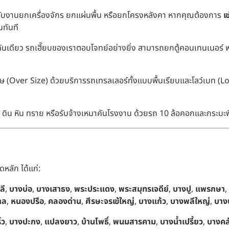
รับงานยกเครื่องจักร ยกแผ่นพื้น หรือยกโครงหลังคา หากคุณต้องการ
เ
ทันที
เดียว รถเฮี๊ยบของเราตอบโจทย์อย่างยิ่ง สามารถยกตู้คอนเทนเนอร์ พาเล
 (Over Size) ด้วยบริการรถเทรลเลอร์ทั้งแบบพื้นเรียบและโลว์เบท (L
ง ดิน หิน ทราย หรือรับจ้างเหมาคันโรงงาน ด้วยรถ 10 ล้อคอกและกระบะพื
ดหลัก ได้แก่:
ลี
,
บางบ่อ
,
บางเสาธง
,
พระประแดง
,
พระสมุทรเจดีย์
,
บางปู
,
แพรกษา
,
าล
,
หนองปรือ
,
คลองด่าน
,
ศีรษะจรเข้ใหญ่
,
บางแก้ว
,
บางพลีใหญ่
,
บาง
้ว
,
บางปะกง
,
แปลงยาว
,
บ้านโพธิ์
,
พนมสารคาม
,
บางน้ำเปรี้ยว
,
บางคล