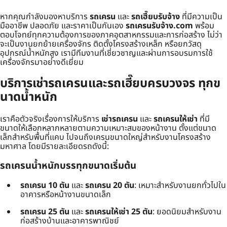
หากคุณกำลังมองหาบริการ
รถเครน
และ
รถเฮี๊ยบรับจ้าง
ที่มีความเป็น
มืออาชีพ ปลอดภัย และราคาเป็นกันเอง
รถเครนรับจ้าง.com
พร้อม
ตอบโจทย์ทุกความต้องการของภาคอุตสาหกรรมและการก่อสร้าง ไม่ว่า
จะเป็นงานยกย้ายเครื่องจักร ติดตั้งโครงสร้างเหล็ก หรือยกวัสดุ
อุปกรณ์น้ำหนักสูง เรามีทีมงานที่เชี่ยวชาญและผ่านการอบรมการใช้
เครื่องจักรมาอย่างดีเยี่ยม
บริการเช่ารถเครนและรถเฮี๊ยบครบวงจร ทุกข
นาดน้ำหนัก
เราคือตัวจริงเรื่องการให้บริการ
เช่ารถเครน
และ
รถเครนให้เช่า
ที่มี
ขนาดให้เลือกหลากหลายตามความเหมาะสมของหน้างาน ตั้งแต่ขนาด
เล็กสำหรับพื้นที่แคบ ไปจนถึงเครนขนาดใหญ่สำหรับงานโครงสร้าง
มหาศาล โดยมีรายละเอียดรถดังนี้:
รถเครนน้ำหนักบรรทุกขนาดเริ่มต้น
รถเครน 10 ตัน
และ
รถเครน 20 ตัน
: เหมาะสำหรับงานยกทั่วไปใน
อาคารหรือหน้างานขนาดเล็ก
รถเครน 25 ตัน
และ
รถเครนให้เช่า 25 ตัน
: ยอดนิยมสำหรับงาน
ก่อสร้างบ้านและอาคารพาณิชย์