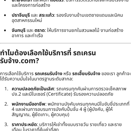
และโครงการก่อสร้าง
ปราจีนบุรี
และ
สระแก้ว
: รองรับงานข้ามเขตชายแดนและนิคม
อุตสาหกรรมใหม่
จันทบุรี
และ
ตราด
: ให้บริการงานยกในสวนผลไม้ งานก่อสร้าง
อาคาร และท่าเรือ
ทำไมต้องเลือกใช้บริการที่ รถเครน
รับจ้าง.com?
การเลือกใช้บริการ
รถเครนรับจ้าง
หรือ
รถเฮี๊ยบรับจ้าง
ของเรา ลูกค้าจะ
ได้รับความมั่นใจในมาตรฐานระดับสากล:
ความปลอดภัยเป็นเลิศ
: รถเครนทุกคันผ่านการตรวจเช็คสภาพ
ปจ.2 และมีใบเซอร์ (Certificate) รับรองความปลอดภัย
พนักงานมืออาชีพ
: พนักงานบังคับเครนทุกคนมีใบขับขี่ประเภทที่
4 และผ่านการอบรมการบังคับปั้นจั่น 4 ผู้ (ผู้บังคับ, ผู้ให้
สัญญาณ, ผู้ยึดเกาะ, ผู้ควบคุม)
ราคาประหยัด
: บริการให้เช่าทั้งแบบรายวัน รายเที่ยว และราย
เดือน ในราคาที่คุ้มค่าที่สุด