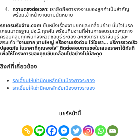
ความตรงต่อเวลา
: เรายึดถือตารางงานของลูกค้าเป็นสำคัญ
พร้อมเข้าหน้างานตามนัดหมาย
รถเครนรับจ้าง.com
ยืนหนึ่งเรื่องงานยกและเคลื่อนย้าย มั่นใจในรถ
เครนมาตรฐาน ปจ.2 ทุกคัน พร้อมทีมงานที่ผ่านการอบรมเฉพาะทาง
ครอบคลุมทุกพื้นที่จังหวัดชลบุรี ระยอง ฉะเชิงเทรา ปราจีนบุรี และ
สระแก้ว
“งานยาก งานใหญ่ หรืองานเร่งด่วน ไว้ใจเรา… บริการรวดเร็ว
ปลอดภัย ในราคาที่คุณพอใจ”
ติดต่อสอบถามขอใบเสนอราคาได้ทันที
เพื่อให้โครงการของคุณขับเคลื่อนไปอย่างไม่มีสะดุด
ลิงก์ที่เกี่ยวข้อง
รถเฮี๊ยบให้เช่านิคมหลักชัยเมืองยางระยอง
รถเฮี๊ยบให้เช่านิคมหลักชัยเมืองยางระยอง
แชร์หน้านี้