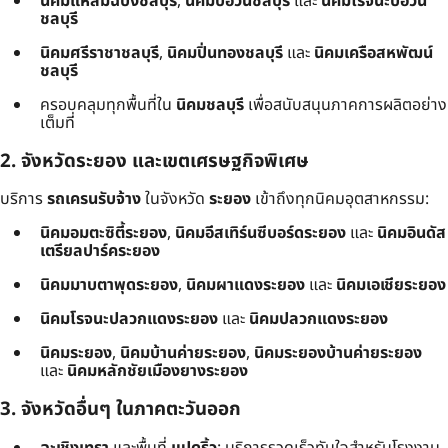
นิคมแหลมฉบังชลบุรี
,
นิคมบ่อวินชลบุรี
และ
นิคมโรจนะบ่อวิน
ชลบุรี
นิคมศรีราชาชลบุรี
,
นิคมปิ่นทองชลบุรี
และ
นิคมเครือสหพัฒน์
ชลบุรี
ครอบคลุมทุกพื้นที่ใน
นิคมชลบุรี
เพื่อสนับสนุนภาคการผลิตอย่าง
เต็มที่
2. จังหวัดระยอง และเขตเศรษฐกิจพิเศษ
บริการ
รถเครนรับจ้าง
ในจังหวัด
ระยอง
เข้าถึงทุกนิคมอุตสาหกรรม:
นิคมอมตะซิตี้ระยอง
,
นิคมอีสเทิร์นซีบอร์ดระยอง
และ
นิคมอินดัส
เตรียลปาร์คระยอง
นิคมมาบตาพุดระยอง
,
นิคมผาแดงระยอง
และ
นิคมเอเชียระยอง
นิคมโรจนะปลวกแดงระยอง
และ
นิคมปลวกแดงระยอง
นิคมระยอง
,
นิคมบ้านค่ายระยอง
,
นิคมระยองบ้านค่ายระยอง
และ
นิคมหลักชัยเมืองยางระยอง
3. จังหวัดอื่นๆ ในภาคตะวันออก
ฉะเชิงเทรา
และพื้นที่
แปดริ้ว
: บริการรวดเร็วทันใจสำหรับโรงงาน