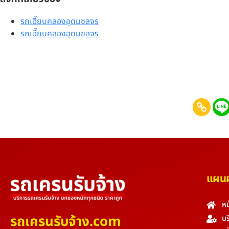
รถเฮี๊ยบคลองอุดมชลจร
รถเฮี๊ยบคลองอุดมชลจร
แผนผั
หน
รถเครนรับจ้าง.com
บร