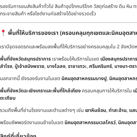
รองรับการขนส่งสินค้าทั่วไป สินค้าอุปโภคบริโภค วัสดุก่อสร้าง ดิน ห
กระจายสินค้า หรือไซต์งานก่อสร้างได้อย่างรวดเร็ว
พื้นที่ให้บริการของเรา (ครอบคลุมทุกเขตและนิคมอุตส
เรามีจุดจอดรถและพร้อมลงพื้นที่ให้บริการอย่างครอบคลุมใน 2 จังหวัดหล
พื้นที่จังหวัดสมุทรปราการ
เราพร้อมให้บริการในเขต
เมืองสมุทรปรากา
สำโรง
,
ปู่เจ้าสมิงพราย
,
บางโฉลง
,
ราชาเทวะ
,
ศรีนครินทร์
,
บางนา-ตร
นอกจากนี้ ยังรองรับงานในเขต
นิคมอุตสาหกรรมบางปู
,
นิคมอุตสาหก
พื้นที่จังหวัดฉะเชิงเทราและพื้นที่ใกล้เคียง
ครอบคลุมการให้บริการใน
เ
ตะเกียบ
รวมถึงพื้นที่ย่านโรงงานและตำบลต่างๆ เช่น
เขาหินซ้อน
,
ท่าสะอ้าน
,
แสน
พร้อมซัพพอร์ตงานขนย้ายในเขต
นิคมอุตสาหกรรมเวลโกรว์
,
นิคมอุตสา
ลิงก์ที่เกี่ยวข้อง