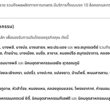
ิน ทราย รวมถึงผลผลิตทางการเกษตร มีบริการทั้งแบบรถ 10 ล้อคอกและกระบ
าหกรรม)
ัก เพื่อรองรับการเติบโตของธุรกิจคุณ ดังนี้
ร
,
บางพลี
,
บางบ่อ
,
บางเสาธง
,
พระประแดง
และ
พระสมุทรเจดีย์
รวมถึง
าด
,
ท้ายบ้าน
,
บางเมือง
,
แบริ่ง
,
ลาซาล
,
หนองปรือ สมุทรปราการ
,
คลอง
รรมบางพลี
และ
นิคมอุตสาหกรรมเอเชีย สุวรรณภูมิ
มืองฉะเชิงเทรา
,
แปดริ้ว
,
บางปะกง
,
แปลงยาว
,
บ้านโพธิ์
,
พนมสารคาม
,
ภูดาษ
,
หัวสำโรง
,
หนองแหน
,
คลองอุดมชลจร
,
โพรงอากาศ
,
ท่าขนอน
หกรรมเกตเวย์ ซิตี้
,
นิคมอุตสาหกรรมทีเอฟดี
และ
นิคมอุตสาหกรรมบลูเ