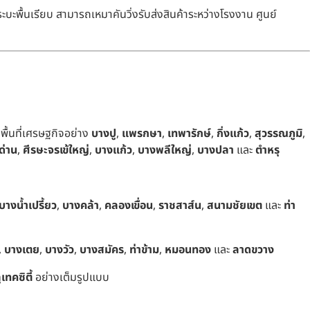
ะพื้นเรียบ สามารถเหมาคันวิ่งรับส่งสินค้าระหว่างโรงงาน ศูนย์
พื้นที่เศรษฐกิจอย่าง
บางปู
,
แพรกษา
,
เทพารักษ์
,
กิ่งแก้ว
,
สุวรรณภูมิ
,
ด่าน
,
ศีรษะจรเข้ใหญ่
,
บางแก้ว
,
บางพลีใหญ่
,
บางปลา
และ
ตำหรุ
บางน้ำเปรี้ยว
,
บางคล้า
,
คลองเขื่อน
,
ราชสาส์น
,
สนามชัยเขต
และ
ท่า
,
บางเตย
,
บางวัว
,
บางสมัคร
,
ท่าข้าม
,
หมอนทอง
และ
ลาดขวาง
ทคซิตี้
อย่างเต็มรูปแบบ