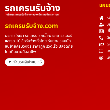
แผนผั
หน
รถเครนรับจ้าง.com
บร
เก
บริการให้เช่า รถเครน รถเฮี๊ยบ รถเทรลเลอร์
ติ
และรถ 10 ล้อรับจ้างทั่วไทย รับยกของหนัก
G
ขนย้ายครบวงจร ราคาถูก รวดเร็ว ปลอดภัย
บ
โดยทีมงานมืออาชีพ
เข
จำนวนผู้เข้าชม :
6