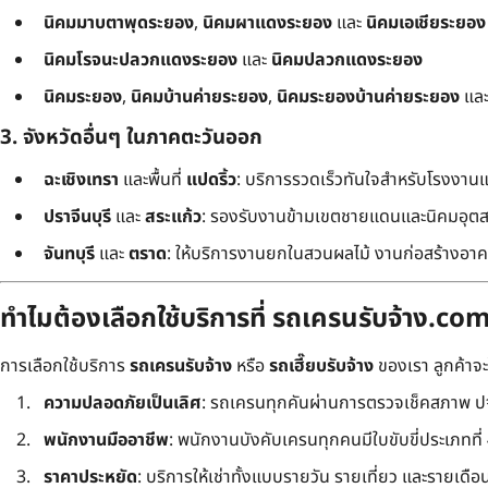
นิคมมาบตาพุดระยอง
,
นิคมผาแดงระยอง
และ
นิคมเอเชียระยอง
นิคมโรจนะปลวกแดงระยอง
และ
นิคมปลวกแดงระยอง
นิคมระยอง
,
นิคมบ้านค่ายระยอง
,
นิคมระยองบ้านค่ายระยอง
แล
3. จังหวัดอื่นๆ ในภาคตะวันออก
ฉะเชิงเทรา
และพื้นที่
แปดริ้ว
: บริการรวดเร็วทันใจสำหรับโรงงาน
ปราจีนบุรี
และ
สระแก้ว
: รองรับงานข้ามเขตชายแดนและนิคมอุต
จันทบุรี
และ
ตราด
: ให้บริการงานยกในสวนผลไม้ งานก่อสร้างอาคา
ทำไมต้องเลือกใช้บริการที่ รถเครนรับจ้าง.co
การเลือกใช้บริการ
รถเครนรับจ้าง
หรือ
รถเฮี๊ยบรับจ้าง
ของเรา ลูกค้าจ
ความปลอดภัยเป็นเลิศ
: รถเครนทุกคันผ่านการตรวจเช็คสภาพ ปจ
พนักงานมืออาชีพ
: พนักงานบังคับเครนทุกคนมีใบขับขี่ประเภทที่ 4 
ราคาประหยัด
: บริการให้เช่าทั้งแบบรายวัน รายเที่ยว และรายเดือน ใ