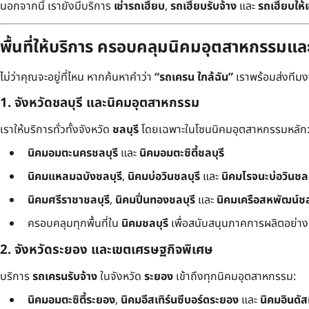
นอกจากนี้ เรายังมีบริการ
เช่ารถเฮี๊ยบ
,
รถเฮี๊ยบรับจ้าง
และ
รถเฮี๊ยบให้เ
พื้นที่ให้บริการ ครอบคลุมนิคมอุตสาหกรรมแ
ไม่ว่าคุณจะอยู่ที่ไหน หากค้นหาคำว่า
“รถเครน ใกล้ฉัน”
เราพร้อมส่งทีมงาน
1. จังหวัดชลบุรี และนิคมอุตสาหกรรม
เราให้บริการทั่วทั้งจังหวัด
ชลบุรี
โดยเฉพาะในโซนนิคมอุตสาหกรรมหลัก
นิคมอมตะนครชลบุรี
และ
นิคมอมตะซิตี้ชลบุรี
นิคมแหลมฉบังชลบุรี
,
นิคมบ่อวินชลบุรี
และ
นิคมโรจนะบ่อวินชลบ
นิคมศรีราชาชลบุรี
,
นิคมปิ่นทองชลบุรี
และ
นิคมเครือสหพัฒน์ชล
ครอบคลุมทุกพื้นที่ใน
นิคมชลบุรี
เพื่อสนับสนุนภาคการผลิตอย่างเต
2. จังหวัดระยอง และเขตเศรษฐกิจพิเศษ
บริการ
รถเครนรับจ้าง
ในจังหวัด
ระยอง
เข้าถึงทุกนิคมอุตสาหกรรม:
นิคมอมตะซิตี้ระยอง
,
นิคมอีสเทิร์นซีบอร์ดระยอง
และ
นิคมอินดั