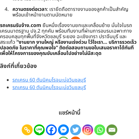
ความตรงต่อเวลา
: เรายึดถือตารางงานของลูกค้าเป็นสำคัญ
พร้อมเข้าหน้างานตามนัดหมาย
รถเครนรับจ้าง.com
ยืนหนึ่งเรื่องงานยกและเคลื่อนย้าย มั่นใจในรถ
เครนมาตรฐาน ปจ.2 ทุกคัน พร้อมทีมงานที่ผ่านการอบรมเฉพาะทาง
ครอบคลุมทุกพื้นที่จังหวัดชลบุรี ระยอง ฉะเชิงเทรา ปราจีนบุรี และ
สระแก้ว
“งานยาก งานใหญ่ หรืองานเร่งด่วน ไว้ใจเรา… บริการรวดเร็ว
ปลอดภัย ในราคาที่คุณพอใจ”
ติดต่อสอบถามขอใบเสนอราคาได้ทันที
เพื่อให้โครงการของคุณขับเคลื่อนไปอย่างไม่มีสะดุด
ลิงก์ที่เกี่ยวข้อง
รถเครน 60 ตันนิคมโรจนะบ่อวินชลบุรี
รถเครน 60 ตันนิคมโรจนะบ่อวินชลบุรี
แชร์หน้านี้