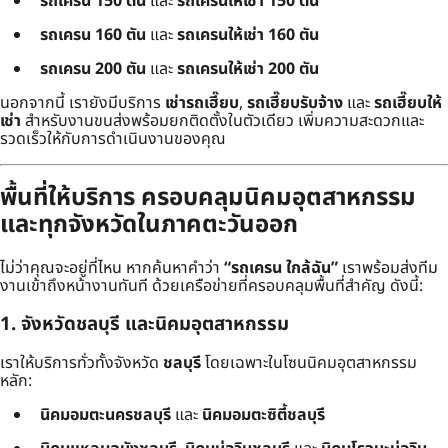
รถเครน 150 ตัน
และ
รถเครนให้เช่า 150 ตัน
รถเครน 160 ตัน
และ
รถเครนให้เช่า 160 ตัน
รถเครน 200 ตัน
และ
รถเครนให้เช่า 200 ตัน
นอกจากนี้ เรายังมีบริการ
เช่ารถเฮี๊ยบ
,
รถเฮี๊ยบรับจ้าง
และ
รถเฮี๊ยบให้
เช่า
สำหรับงานขนส่งพร้อมยกติดตั้งในตัวเดียว เพิ่มความสะดวกและ
รวดเร็วให้กับการดำเนินงานของคุณ
พื้นที่ให้บริการ ครอบคลุมนิคมอุตสาหกรรม
และทุกจังหวัดในภาคตะวันออก
ไม่ว่าคุณจะอยู่ที่ไหน หากค้นหาคำว่า
“รถเครน ใกล้ฉัน”
เราพร้อมส่งทีม
งานเข้าถึงหน้างานทันที ด้วยเครือข่ายที่ครอบคลุมพื้นที่สำคัญ ดังนี้:
1. จังหวัดชลบุรี และนิคมอุตสาหกรรม
เราให้บริการทั่วทั้งจังหวัด
ชลบุรี
โดยเฉพาะในโซนนิคมอุตสาหกรรม
หลัก:
นิคมอมตะนครชลบุรี
และ
นิคมอมตะซิตี้ชลบุรี