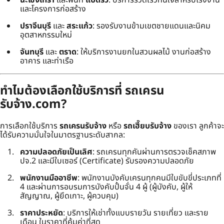
และโครงการก่อสร้าง
ปราจีนบุรี
และ
สระแก้ว
: รองรับงานข้ามเขตชายแดนและนิคม
อุตสาหกรรมใหม่
จันทบุรี
และ
ตราด
: ให้บริการงานยกในสวนผลไม้ งานก่อสร้าง
อาคาร และท่าเรือ
ทำไมต้องเลือกใช้บริการที่ รถเครน
รับจ้าง.com?
การเลือกใช้บริการ
รถเครนรับจ้าง
หรือ
รถเฮี๊ยบรับจ้าง
ของเรา ลูกค้าจะ
ได้รับความมั่นใจในมาตรฐานระดับสากล:
ความปลอดภัยเป็นเลิศ
: รถเครนทุกคันผ่านการตรวจเช็คสภาพ
ปจ.2 และมีใบเซอร์ (Certificate) รับรองความปลอดภัย
พนักงานมืออาชีพ
: พนักงานบังคับเครนทุกคนมีใบขับขี่ประเภทที่
4 และผ่านการอบรมการบังคับปั้นจั่น 4 ผู้ (ผู้บังคับ, ผู้ให้
สัญญาณ, ผู้ยึดเกาะ, ผู้ควบคุม)
ราคาประหยัด
: บริการให้เช่าทั้งแบบรายวัน รายเที่ยว และราย
เดือน ในราคาที่คุ้มค่าที่สุด