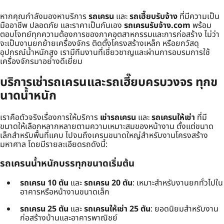
หากคุณกำลังมองหาบริการ
รถเครน
และ
รถเฮี๊ยบรับจ้าง
ที่มีความเป็น
มืออาชีพ ปลอดภัย และราคาเป็นกันเอง
รถเครนรับจ้าง.com
พร้อม
ตอบโจทย์ทุกความต้องการของภาคอุตสาหกรรมและการก่อสร้าง ไม่ว่า
จะเป็นงานยกย้ายเครื่องจักร ติดตั้งโครงสร้างเหล็ก หรือยกวัสดุ
อุปกรณ์น้ำหนักสูง เรามีทีมงานที่เชี่ยวชาญและผ่านการอบรมการใช้
เครื่องจักรมาอย่างดีเยี่ยม
บริการเช่ารถเครนและรถเฮี๊ยบครบวงจร ทุกข
นาดน้ำหนัก
เราคือตัวจริงเรื่องการให้บริการ
เช่ารถเครน
และ
รถเครนให้เช่า
ที่มี
ขนาดให้เลือกหลากหลายตามความเหมาะสมของหน้างาน ตั้งแต่ขนาด
เล็กสำหรับพื้นที่แคบ ไปจนถึงเครนขนาดใหญ่สำหรับงานโครงสร้าง
มหาศาล โดยมีรายละเอียดรถดังนี้:
รถเครนน้ำหนักบรรทุกขนาดเริ่มต้น
รถเครน 10 ตัน
และ
รถเครน 20 ตัน
: เหมาะสำหรับงานยกทั่วไปใน
อาคารหรือหน้างานขนาดเล็ก
รถเครน 25 ตัน
และ
รถเครนให้เช่า 25 ตัน
: ยอดนิยมสำหรับงาน
ก่อสร้างบ้านและอาคารพาณิชย์