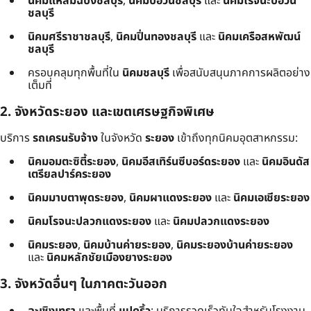
นิคมแหลมฉบังชลบุรี
,
นิคมบ่อวินชลบุรี
และ
นิคมโรจนะบ่อวิน
ชลบุรี
นิคมศรีราชาชลบุรี
,
นิคมปิ่นทองชลบุรี
และ
นิคมเครือสหพัฒน์
ชลบุรี
ครอบคลุมทุกพื้นที่ใน
นิคมชลบุรี
เพื่อสนับสนุนภาคการผลิตอย่าง
เต็มที่
2. จังหวัดระยอง และเขตเศรษฐกิจพิเศษ
บริการ
รถเครนรับจ้าง
ในจังหวัด
ระยอง
เข้าถึงทุกนิคมอุตสาหกรรม:
นิคมอมตะซิตี้ระยอง
,
นิคมอีสเทิร์นซีบอร์ดระยอง
และ
นิคมอินดัส
เตรียลปาร์คระยอง
นิคมมาบตาพุดระยอง
,
นิคมผาแดงระยอง
และ
นิคมเอเชียระยอง
นิคมโรจนะปลวกแดงระยอง
และ
นิคมปลวกแดงระยอง
นิคมระยอง
,
นิคมบ้านค่ายระยอง
,
นิคมระยองบ้านค่ายระยอง
และ
นิคมหลักชัยเมืองยางระยอง
3. จังหวัดอื่นๆ ในภาคตะวันออก
ฉะเชิงเทรา
และพื้นที่
แปดริ้ว
: บริการรวดเร็วทันใจสำหรับโรงงาน