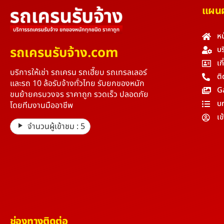
แผนผั
หน
รถเครนรับจ้าง.com
บร
เก
บริการให้เช่า รถเครน รถเฮี๊ยบ รถเทรลเลอร์
ติ
และรถ 10 ล้อรับจ้างทั่วไทย รับยกของหนัก
G
ขนย้ายครบวงจร ราคาถูก รวดเร็ว ปลอดภัย
บ
โดยทีมงานมืออาชีพ
เข
จำนวนผู้เข้าชม :
5
ช่องทางติดต่อ