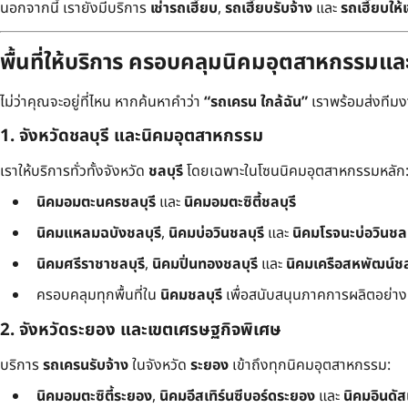
นอกจากนี้ เรายังมีบริการ
เช่ารถเฮี๊ยบ
,
รถเฮี๊ยบรับจ้าง
และ
รถเฮี๊ยบให้เ
พื้นที่ให้บริการ ครอบคลุมนิคมอุตสาหกรรมแ
ไม่ว่าคุณจะอยู่ที่ไหน หากค้นหาคำว่า
“รถเครน ใกล้ฉัน”
เราพร้อมส่งทีมงาน
1. จังหวัดชลบุรี และนิคมอุตสาหกรรม
เราให้บริการทั่วทั้งจังหวัด
ชลบุรี
โดยเฉพาะในโซนนิคมอุตสาหกรรมหลัก
นิคมอมตะนครชลบุรี
และ
นิคมอมตะซิตี้ชลบุรี
นิคมแหลมฉบังชลบุรี
,
นิคมบ่อวินชลบุรี
และ
นิคมโรจนะบ่อวินชลบ
นิคมศรีราชาชลบุรี
,
นิคมปิ่นทองชลบุรี
และ
นิคมเครือสหพัฒน์ชล
ครอบคลุมทุกพื้นที่ใน
นิคมชลบุรี
เพื่อสนับสนุนภาคการผลิตอย่างเต
2. จังหวัดระยอง และเขตเศรษฐกิจพิเศษ
บริการ
รถเครนรับจ้าง
ในจังหวัด
ระยอง
เข้าถึงทุกนิคมอุตสาหกรรม:
นิคมอมตะซิตี้ระยอง
,
นิคมอีสเทิร์นซีบอร์ดระยอง
และ
นิคมอินดั