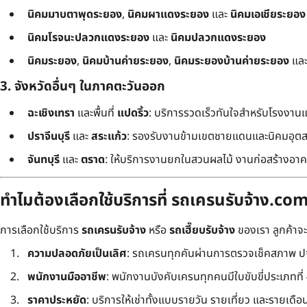
นิคมมาบตาพุดระยอง
,
นิคมผาแดงระยอง
และ
นิคมเอเชียระยอง
นิคมโรจนะปลวกแดงระยอง
และ
นิคมปลวกแดงระยอง
นิคมระยอง
,
นิคมบ้านค่ายระยอง
,
นิคมระยองบ้านค่ายระยอง
แล
3. จังหวัดอื่นๆ ในภาคตะวันออก
ฉะเชิงเทรา
และพื้นที่
แปดริ้ว
: บริการรวดเร็วทันใจสำหรับโรงงาน
ปราจีนบุรี
และ
สระแก้ว
: รองรับงานข้ามเขตชายแดนและนิคมอุต
จันทบุรี
และ
ตราด
: ให้บริการงานยกในสวนผลไม้ งานก่อสร้างอาคา
ทำไมต้องเลือกใช้บริการที่ รถเครนรับจ้าง.co
การเลือกใช้บริการ
รถเครนรับจ้าง
หรือ
รถเฮี๊ยบรับจ้าง
ของเรา ลูกค้าจ
ความปลอดภัยเป็นเลิศ
: รถเครนทุกคันผ่านการตรวจเช็คสภาพ ปจ
พนักงานมืออาชีพ
: พนักงานบังคับเครนทุกคนมีใบขับขี่ประเภทที่ 4 
ราคาประหยัด
: บริการให้เช่าทั้งแบบรายวัน รายเที่ยว และรายเดือน ใ