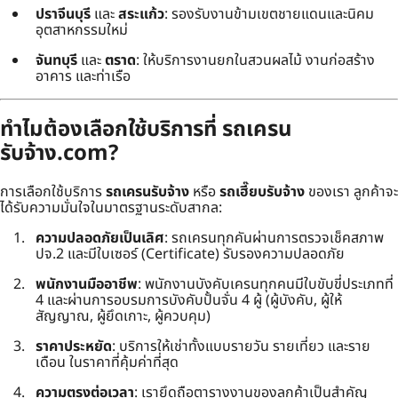
ปราจีนบุรี
และ
สระแก้ว
: รองรับงานข้ามเขตชายแดนและนิคม
อุตสาหกรรมใหม่
จันทบุรี
และ
ตราด
: ให้บริการงานยกในสวนผลไม้ งานก่อสร้าง
อาคาร และท่าเรือ
ทำไมต้องเลือกใช้บริการที่ รถเครน
รับจ้าง.com?
การเลือกใช้บริการ
รถเครนรับจ้าง
หรือ
รถเฮี๊ยบรับจ้าง
ของเรา ลูกค้าจะ
ได้รับความมั่นใจในมาตรฐานระดับสากล:
ความปลอดภัยเป็นเลิศ
: รถเครนทุกคันผ่านการตรวจเช็คสภาพ
ปจ.2 และมีใบเซอร์ (Certificate) รับรองความปลอดภัย
พนักงานมืออาชีพ
: พนักงานบังคับเครนทุกคนมีใบขับขี่ประเภทที่
4 และผ่านการอบรมการบังคับปั้นจั่น 4 ผู้ (ผู้บังคับ, ผู้ให้
สัญญาณ, ผู้ยึดเกาะ, ผู้ควบคุม)
ราคาประหยัด
: บริการให้เช่าทั้งแบบรายวัน รายเที่ยว และราย
เดือน ในราคาที่คุ้มค่าที่สุด
ความตรงต่อเวลา
: เรายึดถือตารางงานของลูกค้าเป็นสำคัญ