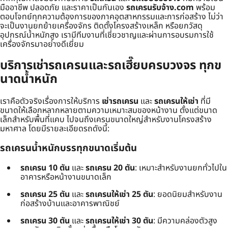
มืออาชีพ ปลอดภัย และราคาเป็นกันเอง
รถเครนรับจ้าง.com
พร้อม
ตอบโจทย์ทุกความต้องการของภาคอุตสาหกรรมและการก่อสร้าง ไม่ว่า
จะเป็นงานยกย้ายเครื่องจักร ติดตั้งโครงสร้างเหล็ก หรือยกวัสดุ
อุปกรณ์น้ำหนักสูง เรามีทีมงานที่เชี่ยวชาญและผ่านการอบรมการใช้
เครื่องจักรมาอย่างดีเยี่ยม
บริการเช่ารถเครนและรถเฮี๊ยบครบวงจร ทุกข
นาดน้ำหนัก
เราคือตัวจริงเรื่องการให้บริการ
เช่ารถเครน
และ
รถเครนให้เช่า
ที่มี
ขนาดให้เลือกหลากหลายตามความเหมาะสมของหน้างาน ตั้งแต่ขนาด
เล็กสำหรับพื้นที่แคบ ไปจนถึงเครนขนาดใหญ่สำหรับงานโครงสร้าง
มหาศาล โดยมีรายละเอียดรถดังนี้:
รถเครนน้ำหนักบรรทุกขนาดเริ่มต้น
รถเครน 10 ตัน
และ
รถเครน 20 ตัน
: เหมาะสำหรับงานยกทั่วไปใน
อาคารหรือหน้างานขนาดเล็ก
รถเครน 25 ตัน
และ
รถเครนให้เช่า 25 ตัน
: ยอดนิยมสำหรับงาน
ก่อสร้างบ้านและอาคารพาณิชย์
รถเครน 30 ตัน
และ
รถเครนให้เช่า 30 ตัน
: มีความคล่องตัวสูง