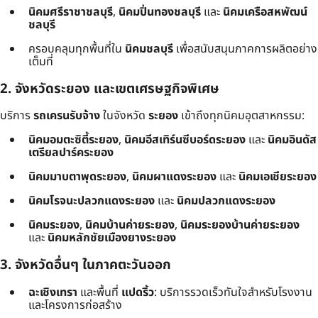
นิคมศรีราชาชลบุรี
,
นิคมปิ่นทองชลบุรี
และ
นิคมเครือสหพัฒน์
ชลบุรี
ครอบคลุมทุกพื้นที่ใน
นิคมชลบุรี
เพื่อสนับสนุนภาคการผลิตอย่าง
เต็มที่
2. จังหวัดระยอง และเขตเศรษฐกิจพิเศษ
บริการ
รถเครนรับจ้าง
ในจังหวัด
ระยอง
เข้าถึงทุกนิคมอุตสาหกรรม:
นิคมอมตะซิตี้ระยอง
,
นิคมอีสเทิร์นซีบอร์ดระยอง
และ
นิคมอินดัส
เตรียลปาร์คระยอง
นิคมมาบตาพุดระยอง
,
นิคมผาแดงระยอง
และ
นิคมเอเชียระยอง
นิคมโรจนะปลวกแดงระยอง
และ
นิคมปลวกแดงระยอง
นิคมระยอง
,
นิคมบ้านค่ายระยอง
,
นิคมระยองบ้านค่ายระยอง
และ
นิคมหลักชัยเมืองยางระยอง
3. จังหวัดอื่นๆ ในภาคตะวันออก
ฉะเชิงเทรา
และพื้นที่
แปดริ้ว
: บริการรวดเร็วทันใจสำหรับโรงงาน
และโครงการก่อสร้าง