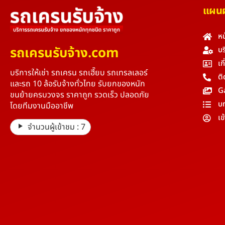
แผนผั
หน
รถเครนรับจ้าง.com
บร
เก
บริการให้เช่า รถเครน รถเฮี๊ยบ รถเทรลเลอร์
ติ
และรถ 10 ล้อรับจ้างทั่วไทย รับยกของหนัก
G
ขนย้ายครบวงจร ราคาถูก รวดเร็ว ปลอดภัย
บ
โดยทีมงานมืออาชีพ
เข
จำนวนผู้เข้าชม :
7