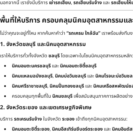
นอกจากนี้ เรายังมีบริการ
เช่ารถเฮี๊ยบ
,
รถเฮี๊ยบรับจ้าง
และ
รถเฮี๊ยบให้เ
พื้นที่ให้บริการ ครอบคลุมนิคมอุตสาหกรรมแ
ไม่ว่าคุณจะอยู่ที่ไหน หากค้นหาคำว่า
“รถเครน ใกล้ฉัน”
เราพร้อมส่งทีมงาน
1. จังหวัดชลบุรี และนิคมอุตสาหกรรม
เราให้บริการทั่วทั้งจังหวัด
ชลบุรี
โดยเฉพาะในโซนนิคมอุตสาหกรรมหลัก
นิคมอมตะนครชลบุรี
และ
นิคมอมตะซิตี้ชลบุรี
นิคมแหลมฉบังชลบุรี
,
นิคมบ่อวินชลบุรี
และ
นิคมโรจนะบ่อวินชลบ
นิคมศรีราชาชลบุรี
,
นิคมปิ่นทองชลบุรี
และ
นิคมเครือสหพัฒน์ชล
ครอบคลุมทุกพื้นที่ใน
นิคมชลบุรี
เพื่อสนับสนุนภาคการผลิตอย่างเต
2. จังหวัดระยอง และเขตเศรษฐกิจพิเศษ
บริการ
รถเครนรับจ้าง
ในจังหวัด
ระยอง
เข้าถึงทุกนิคมอุตสาหกรรม:
นิคมอมตะซิตี้ระยอง
,
นิคมอีสเทิร์นซีบอร์ดระยอง
และ
นิคมอินดั