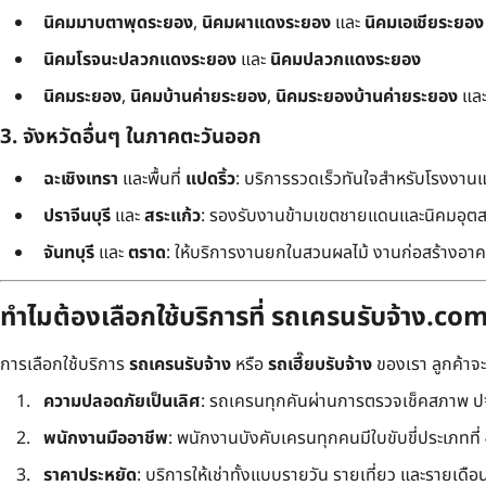
นิคมมาบตาพุดระยอง
,
นิคมผาแดงระยอง
และ
นิคมเอเชียระยอง
นิคมโรจนะปลวกแดงระยอง
และ
นิคมปลวกแดงระยอง
นิคมระยอง
,
นิคมบ้านค่ายระยอง
,
นิคมระยองบ้านค่ายระยอง
แล
3. จังหวัดอื่นๆ ในภาคตะวันออก
ฉะเชิงเทรา
และพื้นที่
แปดริ้ว
: บริการรวดเร็วทันใจสำหรับโรงงาน
ปราจีนบุรี
และ
สระแก้ว
: รองรับงานข้ามเขตชายแดนและนิคมอุต
จันทบุรี
และ
ตราด
: ให้บริการงานยกในสวนผลไม้ งานก่อสร้างอาคา
ทำไมต้องเลือกใช้บริการที่ รถเครนรับจ้าง.co
การเลือกใช้บริการ
รถเครนรับจ้าง
หรือ
รถเฮี๊ยบรับจ้าง
ของเรา ลูกค้าจ
ความปลอดภัยเป็นเลิศ
: รถเครนทุกคันผ่านการตรวจเช็คสภาพ ปจ
พนักงานมืออาชีพ
: พนักงานบังคับเครนทุกคนมีใบขับขี่ประเภทที่ 4 
ราคาประหยัด
: บริการให้เช่าทั้งแบบรายวัน รายเที่ยว และรายเดือน ใ