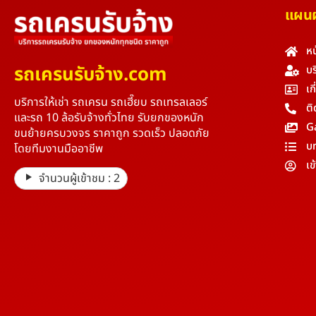
แผนผั
หน
รถเครนรับจ้าง.com
บร
เก
บริการให้เช่า รถเครน รถเฮี๊ยบ รถเทรลเลอร์
ติ
และรถ 10 ล้อรับจ้างทั่วไทย รับยกของหนัก
G
ขนย้ายครบวงจร ราคาถูก รวดเร็ว ปลอดภัย
บ
โดยทีมงานมืออาชีพ
เข
จำนวนผู้เข้าชม :
2