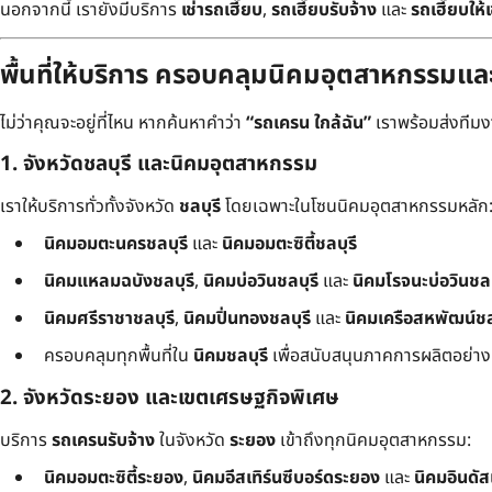
นอกจากนี้ เรายังมีบริการ
เช่ารถเฮี๊ยบ
,
รถเฮี๊ยบรับจ้าง
และ
รถเฮี๊ยบให้เ
พื้นที่ให้บริการ ครอบคลุมนิคมอุตสาหกรรมแ
ไม่ว่าคุณจะอยู่ที่ไหน หากค้นหาคำว่า
“รถเครน ใกล้ฉัน”
เราพร้อมส่งทีมงาน
1. จังหวัดชลบุรี และนิคมอุตสาหกรรม
เราให้บริการทั่วทั้งจังหวัด
ชลบุรี
โดยเฉพาะในโซนนิคมอุตสาหกรรมหลัก
นิคมอมตะนครชลบุรี
และ
นิคมอมตะซิตี้ชลบุรี
นิคมแหลมฉบังชลบุรี
,
นิคมบ่อวินชลบุรี
และ
นิคมโรจนะบ่อวินชลบ
นิคมศรีราชาชลบุรี
,
นิคมปิ่นทองชลบุรี
และ
นิคมเครือสหพัฒน์ชล
ครอบคลุมทุกพื้นที่ใน
นิคมชลบุรี
เพื่อสนับสนุนภาคการผลิตอย่างเต
2. จังหวัดระยอง และเขตเศรษฐกิจพิเศษ
บริการ
รถเครนรับจ้าง
ในจังหวัด
ระยอง
เข้าถึงทุกนิคมอุตสาหกรรม:
นิคมอมตะซิตี้ระยอง
,
นิคมอีสเทิร์นซีบอร์ดระยอง
และ
นิคมอินดั