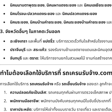
นิคมมาบตาพุดระยอง
,
นิคมผาแดงระยอง
และ
นิคมเอเชียระยอง
นิคมโรจนะปลวกแดงระยอง
และ
นิคมปลวกแดงระยอง
นิคมระยอง
,
นิคมบ้านค่ายระยอง
,
นิคมระยองบ้านค่ายระยอง
แล
3. จังหวัดอื่นๆ ในภาคตะวันออก
ฉะเชิงเทรา
และพื้นที่
แปดริ้ว
: บริการรวดเร็วทันใจสำหรับโรงงาน
ปราจีนบุรี
และ
สระแก้ว
: รองรับงานข้ามเขตชายแดนและนิคมอุต
จันทบุรี
และ
ตราด
: ให้บริการงานยกในสวนผลไม้ งานก่อสร้างอาคา
ทำไมต้องเลือกใช้บริการที่ รถเครนรับจ้าง.co
การเลือกใช้บริการ
รถเครนรับจ้าง
หรือ
รถเฮี๊ยบรับจ้าง
ของเรา ลูกค้าจ
ความปลอดภัยเป็นเลิศ
: รถเครนทุกคันผ่านการตรวจเช็คสภาพ ปจ
พนักงานมืออาชีพ
: พนักงานบังคับเครนทุกคนมีใบขับขี่ประเภทที่ 4 
ราคาประหยัด
: บริการให้เช่าทั้งแบบรายวัน รายเที่ยว และรายเดือน ใ