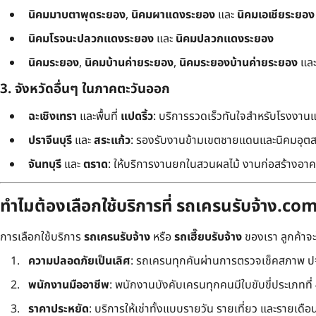
นิคมมาบตาพุดระยอง
,
นิคมผาแดงระยอง
และ
นิคมเอเชียระยอง
นิคมโรจนะปลวกแดงระยอง
และ
นิคมปลวกแดงระยอง
นิคมระยอง
,
นิคมบ้านค่ายระยอง
,
นิคมระยองบ้านค่ายระยอง
แล
3. จังหวัดอื่นๆ ในภาคตะวันออก
ฉะเชิงเทรา
และพื้นที่
แปดริ้ว
: บริการรวดเร็วทันใจสำหรับโรงงาน
ปราจีนบุรี
และ
สระแก้ว
: รองรับงานข้ามเขตชายแดนและนิคมอุต
จันทบุรี
และ
ตราด
: ให้บริการงานยกในสวนผลไม้ งานก่อสร้างอาคา
ทำไมต้องเลือกใช้บริการที่ รถเครนรับจ้าง.co
การเลือกใช้บริการ
รถเครนรับจ้าง
หรือ
รถเฮี๊ยบรับจ้าง
ของเรา ลูกค้าจ
ความปลอดภัยเป็นเลิศ
: รถเครนทุกคันผ่านการตรวจเช็คสภาพ ปจ
พนักงานมืออาชีพ
: พนักงานบังคับเครนทุกคนมีใบขับขี่ประเภทที่ 4 
ราคาประหยัด
: บริการให้เช่าทั้งแบบรายวัน รายเที่ยว และรายเดือน ใ