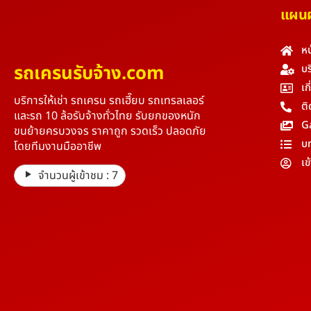
แผนผั
หน
รถเครนรับจ้าง.com
บร
เก
บริการให้เช่า รถเครน รถเฮี๊ยบ รถเทรลเลอร์
ติ
และรถ 10 ล้อรับจ้างทั่วไทย รับยกของหนัก
G
ขนย้ายครบวงจร ราคาถูก รวดเร็ว ปลอดภัย
บ
โดยทีมงานมืออาชีพ
เข
จำนวนผู้เข้าชม :
7