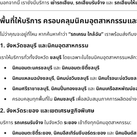
นอกจากนี้ เรายังมีบริการ
เช่ารถเฮี๊ยบ
,
รถเฮี๊ยบรับจ้าง
และ
รถเฮี๊ยบให้เ
พื้นที่ให้บริการ ครอบคลุมนิคมอุตสาหกรรมแ
ไม่ว่าคุณจะอยู่ที่ไหน หากค้นหาคำว่า
“รถเครน ใกล้ฉัน”
เราพร้อมส่งทีมงาน
1. จังหวัดชลบุรี และนิคมอุตสาหกรรม
เราให้บริการทั่วทั้งจังหวัด
ชลบุรี
โดยเฉพาะในโซนนิคมอุตสาหกรรมหลัก
นิคมอมตะนครชลบุรี
และ
นิคมอมตะซิตี้ชลบุรี
นิคมแหลมฉบังชลบุรี
,
นิคมบ่อวินชลบุรี
และ
นิคมโรจนะบ่อวินชลบ
นิคมศรีราชาชลบุรี
,
นิคมปิ่นทองชลบุรี
และ
นิคมเครือสหพัฒน์ชล
ครอบคลุมทุกพื้นที่ใน
นิคมชลบุรี
เพื่อสนับสนุนภาคการผลิตอย่างเต
2. จังหวัดระยอง และเขตเศรษฐกิจพิเศษ
บริการ
รถเครนรับจ้าง
ในจังหวัด
ระยอง
เข้าถึงทุกนิคมอุตสาหกรรม:
นิคมอมตะซิตี้ระยอง
,
นิคมอีสเทิร์นซีบอร์ดระยอง
และ
นิคมอินดั