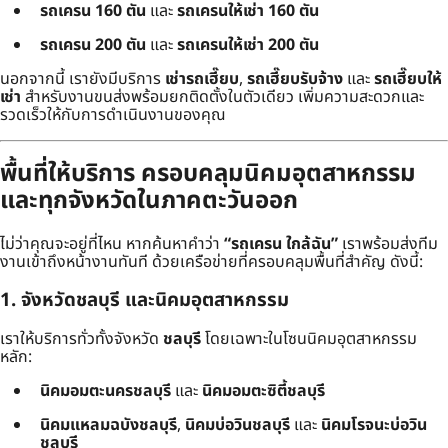
รถเครน 160 ตัน
และ
รถเครนให้เช่า 160 ตัน
รถเครน 200 ตัน
และ
รถเครนให้เช่า 200 ตัน
นอกจากนี้ เรายังมีบริการ
เช่ารถเฮี๊ยบ
,
รถเฮี๊ยบรับจ้าง
และ
รถเฮี๊ยบให้
เช่า
สำหรับงานขนส่งพร้อมยกติดตั้งในตัวเดียว เพิ่มความสะดวกและ
รวดเร็วให้กับการดำเนินงานของคุณ
พื้นที่ให้บริการ ครอบคลุมนิคมอุตสาหกรรม
และทุกจังหวัดในภาคตะวันออก
ไม่ว่าคุณจะอยู่ที่ไหน หากค้นหาคำว่า
“รถเครน ใกล้ฉัน”
เราพร้อมส่งทีม
งานเข้าถึงหน้างานทันที ด้วยเครือข่ายที่ครอบคลุมพื้นที่สำคัญ ดังนี้:
1. จังหวัดชลบุรี และนิคมอุตสาหกรรม
เราให้บริการทั่วทั้งจังหวัด
ชลบุรี
โดยเฉพาะในโซนนิคมอุตสาหกรรม
หลัก:
นิคมอมตะนครชลบุรี
และ
นิคมอมตะซิตี้ชลบุรี
นิคมแหลมฉบังชลบุรี
,
นิคมบ่อวินชลบุรี
และ
นิคมโรจนะบ่อวิน
ชลบุรี