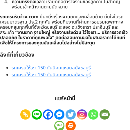
ความตรงต่อเวลา
: เรายึดถือตารางงานของลูกค้าเป็นสำคัญ
พร้อมเข้าหน้างานตามนัดหมาย
รถเครนรับจ้าง.com
ยืนหนึ่งเรื่องงานยกและเคลื่อนย้าย มั่นใจในรถ
เครนมาตรฐาน ปจ.2 ทุกคัน พร้อมทีมงานที่ผ่านการอบรมเฉพาะทาง
ครอบคลุมทุกพื้นที่จังหวัดชลบุรี ระยอง ฉะเชิงเทรา ปราจีนบุรี และ
สระแก้ว
“งานยาก งานใหญ่ หรืองานเร่งด่วน ไว้ใจเรา… บริการรวดเร็ว
ปลอดภัย ในราคาที่คุณพอใจ”
ติดต่อสอบถามขอใบเสนอราคาได้ทันที
เพื่อให้โครงการของคุณขับเคลื่อนไปอย่างไม่มีสะดุด
ลิงก์ที่เกี่ยวข้อง
รถเครนให้เช่า 150 ตันนิคมแหลมฉบังชลบุรี
รถเครนให้เช่า 150 ตันนิคมแหลมฉบังชลบุรี
แชร์หน้านี้