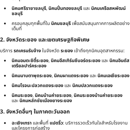
นิคมศรีราชาชลบุรี
,
นิคมปิ่นทองชลบุรี
และ
นิคมเครือสหพัฒน์
ชลบุรี
ครอบคลุมทุกพื้นที่ใน
นิคมชลบุรี
เพื่อสนับสนุนภาคการผลิตอย่าง
เต็มที่
2. จังหวัดระยอง และเขตเศรษฐกิจพิเศษ
บริการ
รถเครนรับจ้าง
ในจังหวัด
ระยอง
เข้าถึงทุกนิคมอุตสาหกรรม:
นิคมอมตะซิตี้ระยอง
,
นิคมอีสเทิร์นซีบอร์ดระยอง
และ
นิคมอินดัส
เตรียลปาร์คระยอง
นิคมมาบตาพุดระยอง
,
นิคมผาแดงระยอง
และ
นิคมเอเชียระยอง
นิคมโรจนะปลวกแดงระยอง
และ
นิคมปลวกแดงระยอง
นิคมระยอง
,
นิคมบ้านค่ายระยอง
,
นิคมระยองบ้านค่ายระยอง
และ
นิคมหลักชัยเมืองยางระยอง
3. จังหวัดอื่นๆ ในภาคตะวันออก
ฉะเชิงเทรา
และพื้นที่
แปดริ้ว
: บริการรวดเร็วทันใจสำหรับโรงงาน
และโครงการก่อสร้าง