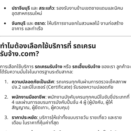
ปราจีนบุรี
และ
สระแก้ว
: รองรับงานข้ามเขตชายแดนและนิคม
อุตสาหกรรมใหม่
จันทบุรี
และ
ตราด
: ให้บริการงานยกในสวนผลไม้ งานก่อสร้าง
อาคาร และท่าเรือ
ทำไมต้องเลือกใช้บริการที่ รถเครน
รับจ้าง.com?
การเลือกใช้บริการ
รถเครนรับจ้าง
หรือ
รถเฮี๊ยบรับจ้าง
ของเรา ลูกค้าจะ
ได้รับความมั่นใจในมาตรฐานระดับสากล:
ความปลอดภัยเป็นเลิศ
: รถเครนทุกคันผ่านการตรวจเช็คสภาพ
ปจ.2 และมีใบเซอร์ (Certificate) รับรองความปลอดภัย
พนักงานมืออาชีพ
: พนักงานบังคับเครนทุกคนมีใบขับขี่ประเภทที่
4 และผ่านการอบรมการบังคับปั้นจั่น 4 ผู้ (ผู้บังคับ, ผู้ให้
สัญญาณ, ผู้ยึดเกาะ, ผู้ควบคุม)
ราคาประหยัด
: บริการให้เช่าทั้งแบบรายวัน รายเที่ยว และราย
เดือน ในราคาที่คุ้มค่าที่สุด