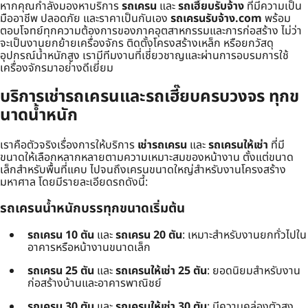
หากคุณกำลังมองหาบริการ
รถเครน
และ
รถเฮี๊ยบรับจ้าง
ที่มีความเป็น
มืออาชีพ ปลอดภัย และราคาเป็นกันเอง
รถเครนรับจ้าง.com
พร้อม
ตอบโจทย์ทุกความต้องการของภาคอุตสาหกรรมและการก่อสร้าง ไม่ว่า
จะเป็นงานยกย้ายเครื่องจักร ติดตั้งโครงสร้างเหล็ก หรือยกวัสดุ
อุปกรณ์น้ำหนักสูง เรามีทีมงานที่เชี่ยวชาญและผ่านการอบรมการใช้
เครื่องจักรมาอย่างดีเยี่ยม
บริการเช่ารถเครนและรถเฮี๊ยบครบวงจร ทุกข
นาดน้ำหนัก
เราคือตัวจริงเรื่องการให้บริการ
เช่ารถเครน
และ
รถเครนให้เช่า
ที่มี
ขนาดให้เลือกหลากหลายตามความเหมาะสมของหน้างาน ตั้งแต่ขนาด
เล็กสำหรับพื้นที่แคบ ไปจนถึงเครนขนาดใหญ่สำหรับงานโครงสร้าง
มหาศาล โดยมีรายละเอียดรถดังนี้:
รถเครนน้ำหนักบรรทุกขนาดเริ่มต้น
รถเครน 10 ตัน
และ
รถเครน 20 ตัน
: เหมาะสำหรับงานยกทั่วไปใน
อาคารหรือหน้างานขนาดเล็ก
รถเครน 25 ตัน
และ
รถเครนให้เช่า 25 ตัน
: ยอดนิยมสำหรับงาน
ก่อสร้างบ้านและอาคารพาณิชย์
รถเครน 30 ตัน
และ
รถเครนให้เช่า 30 ตัน
: มีความคล่องตัวสูง