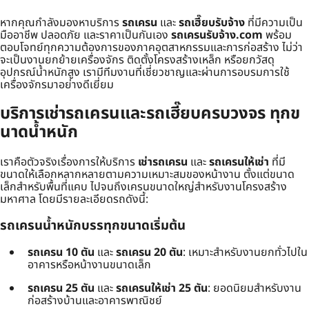
หากคุณกำลังมองหาบริการ
รถเครน
และ
รถเฮี๊ยบรับจ้าง
ที่มีความเป็น
มืออาชีพ ปลอดภัย และราคาเป็นกันเอง
รถเครนรับจ้าง.com
พร้อม
ตอบโจทย์ทุกความต้องการของภาคอุตสาหกรรมและการก่อสร้าง ไม่ว่า
จะเป็นงานยกย้ายเครื่องจักร ติดตั้งโครงสร้างเหล็ก หรือยกวัสดุ
อุปกรณ์น้ำหนักสูง เรามีทีมงานที่เชี่ยวชาญและผ่านการอบรมการใช้
เครื่องจักรมาอย่างดีเยี่ยม
บริการเช่ารถเครนและรถเฮี๊ยบครบวงจร ทุกข
นาดน้ำหนัก
เราคือตัวจริงเรื่องการให้บริการ
เช่ารถเครน
และ
รถเครนให้เช่า
ที่มี
ขนาดให้เลือกหลากหลายตามความเหมาะสมของหน้างาน ตั้งแต่ขนาด
เล็กสำหรับพื้นที่แคบ ไปจนถึงเครนขนาดใหญ่สำหรับงานโครงสร้าง
มหาศาล โดยมีรายละเอียดรถดังนี้:
รถเครนน้ำหนักบรรทุกขนาดเริ่มต้น
รถเครน 10 ตัน
และ
รถเครน 20 ตัน
: เหมาะสำหรับงานยกทั่วไปใน
อาคารหรือหน้างานขนาดเล็ก
รถเครน 25 ตัน
และ
รถเครนให้เช่า 25 ตัน
: ยอดนิยมสำหรับงาน
ก่อสร้างบ้านและอาคารพาณิชย์