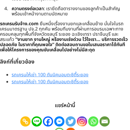
ความตรงต่อเวลา
: เรายึดถือตารางงานของลูกค้าเป็นสำคัญ
พร้อมเข้าหน้างานตามนัดหมาย
รถเครนรับจ้าง.com
ยืนหนึ่งเรื่องงานยกและเคลื่อนย้าย มั่นใจในรถ
เครนมาตรฐาน ปจ.2 ทุกคัน พร้อมทีมงานที่ผ่านการอบรมเฉพาะทาง
ครอบคลุมทุกพื้นที่จังหวัดชลบุรี ระยอง ฉะเชิงเทรา ปราจีนบุรี และ
สระแก้ว
“งานยาก งานใหญ่ หรืองานเร่งด่วน ไว้ใจเรา… บริการรวดเร็ว
ปลอดภัย ในราคาที่คุณพอใจ”
ติดต่อสอบถามขอใบเสนอราคาได้ทันที
เพื่อให้โครงการของคุณขับเคลื่อนไปอย่างไม่มีสะดุด
ลิงก์ที่เกี่ยวข้อง
รถเครนให้เช่า 100 ตันนิคมอมตะซิตี้ระยอง
รถเครนให้เช่า 100 ตันนิคมอมตะซิตี้ระยอง
แชร์หน้านี้