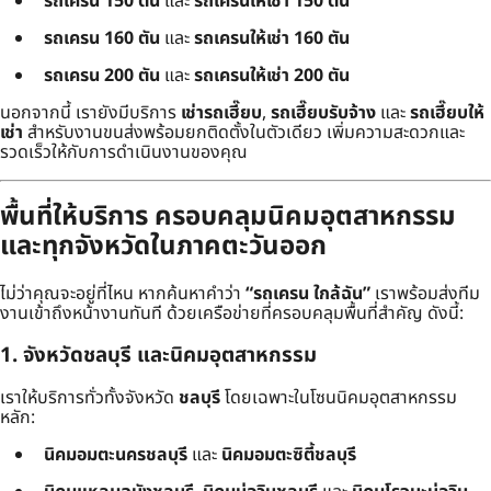
รถเครน 150 ตัน
และ
รถเครนให้เช่า 150 ตัน
รถเครน 160 ตัน
และ
รถเครนให้เช่า 160 ตัน
รถเครน 200 ตัน
และ
รถเครนให้เช่า 200 ตัน
นอกจากนี้ เรายังมีบริการ
เช่ารถเฮี๊ยบ
,
รถเฮี๊ยบรับจ้าง
และ
รถเฮี๊ยบให้
เช่า
สำหรับงานขนส่งพร้อมยกติดตั้งในตัวเดียว เพิ่มความสะดวกและ
รวดเร็วให้กับการดำเนินงานของคุณ
พื้นที่ให้บริการ ครอบคลุมนิคมอุตสาหกรรม
และทุกจังหวัดในภาคตะวันออก
ไม่ว่าคุณจะอยู่ที่ไหน หากค้นหาคำว่า
“รถเครน ใกล้ฉัน”
เราพร้อมส่งทีม
งานเข้าถึงหน้างานทันที ด้วยเครือข่ายที่ครอบคลุมพื้นที่สำคัญ ดังนี้:
1. จังหวัดชลบุรี และนิคมอุตสาหกรรม
เราให้บริการทั่วทั้งจังหวัด
ชลบุรี
โดยเฉพาะในโซนนิคมอุตสาหกรรม
หลัก:
นิคมอมตะนครชลบุรี
และ
นิคมอมตะซิตี้ชลบุรี