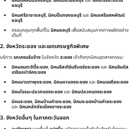
นิคมแหลมฉบังชลบุรี
,
นิคมบ่อวินชลบุรี
และ
นิคมโรจนะบ่อวิน
ชลบุรี
นิคมศรีราชาชลบุรี
,
นิคมปิ่นทองชลบุรี
และ
นิคมเครือสหพัฒน์
ชลบุรี
ครอบคลุมทุกพื้นที่ใน
นิคมชลบุรี
เพื่อสนับสนุนภาคการผลิตอย่าง
เต็มที่
2. จังหวัดระยอง และเขตเศรษฐกิจพิเศษ
บริการ
รถเครนรับจ้าง
ในจังหวัด
ระยอง
เข้าถึงทุกนิคมอุตสาหกรรม:
นิคมอมตะซิตี้ระยอง
,
นิคมอีสเทิร์นซีบอร์ดระยอง
และ
นิคมอินดัส
เตรียลปาร์คระยอง
นิคมมาบตาพุดระยอง
,
นิคมผาแดงระยอง
และ
นิคมเอเชียระยอง
นิคมโรจนะปลวกแดงระยอง
และ
นิคมปลวกแดงระยอง
นิคมระยอง
,
นิคมบ้านค่ายระยอง
,
นิคมระยองบ้านค่ายระยอง
และ
นิคมหลักชัยเมืองยางระยอง
3. จังหวัดอื่นๆ ในภาคตะวันออก
ฉะเชิงเทรา
และพื้นที่
แปดริ้ว
: บริการรวดเร็วทันใจสำหรับโรงงาน