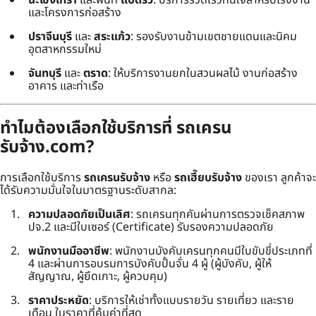
และโครงการก่อสร้าง
ปราจีนบุรี
และ
สระแก้ว
: รองรับงานข้ามเขตชายแดนและนิคม
อุตสาหกรรมใหม่
จันทบุรี
และ
ตราด
: ให้บริการงานยกในสวนผลไม้ งานก่อสร้าง
อาคาร และท่าเรือ
ทำไมต้องเลือกใช้บริการที่ รถเครน
รับจ้าง.com?
การเลือกใช้บริการ
รถเครนรับจ้าง
หรือ
รถเฮี๊ยบรับจ้าง
ของเรา ลูกค้าจะ
ได้รับความมั่นใจในมาตรฐานระดับสากล:
ความปลอดภัยเป็นเลิศ
: รถเครนทุกคันผ่านการตรวจเช็คสภาพ
ปจ.2 และมีใบเซอร์ (Certificate) รับรองความปลอดภัย
พนักงานมืออาชีพ
: พนักงานบังคับเครนทุกคนมีใบขับขี่ประเภทที่
4 และผ่านการอบรมการบังคับปั้นจั่น 4 ผู้ (ผู้บังคับ, ผู้ให้
สัญญาณ, ผู้ยึดเกาะ, ผู้ควบคุม)
ราคาประหยัด
: บริการให้เช่าทั้งแบบรายวัน รายเที่ยว และราย
เดือน ในราคาที่คุ้มค่าที่สุด