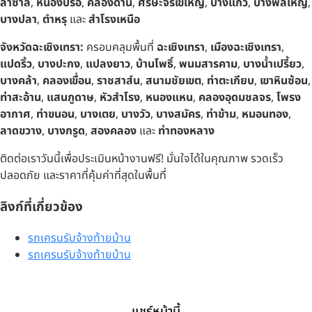
ลาซาล
,
หนองปรือ
,
คลองด่าน
,
ศีรษะจรเข้ใหญ่
,
บางแก้ว
,
บางพลีใหญ่
,
บางปลา
,
ตำหรุ
และ
สำโรงเหนือ
จังหวัดฉะเชิงเทรา:
ครอบคลุมพื้นที่
ฉะเชิงเทรา
,
เมืองฉะเชิงเทรา
,
แปดริ้ว
,
บางปะกง
,
แปลงยาว
,
บ้านโพธิ์
,
พนมสารคาม
,
บางน้ำเปรี้ยว
,
บางคล้า
,
คลองเขื่อน
,
ราชสาส์น
,
สนามชัยเขต
,
ท่าตะเกียบ
,
เขาหินซ้อน
,
ท่าสะอ้าน
,
แสนภูดาษ
,
หัวสำโรง
,
หนองแหน
,
คลองอุดมชลจร
,
โพรง
อากาศ
,
ท่าขนอน
,
บางเตย
,
บางวัว
,
บางสมัคร
,
ท่าข้าม
,
หมอนทอง
,
ลาดขวาง
,
บางกรูด
,
สองคลอง
และ
ท่าทองหลาง
ติดต่อเราวันนี้เพื่อประเมินหน้างานฟรี! มั่นใจได้ในคุณภาพ รวดเร็ว
ปลอดภัย และราคาที่คุ้มค่าที่สุดในพื้นที่
ลิงก์ที่เกี่ยวข้อง
รถเครนรับจ้างท้ายบ้าน
รถเครนรับจ้างท้ายบ้าน
แชร์หน้านี้