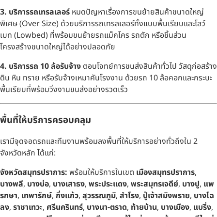
3. บริการรถเทรลเลอร์
หมดปัญหาเรื่องการขนย้ายสินค้าขนาดใหญ่
พิเศษ (Over Size) ด้วยบริการรถเทรลเลอร์ทั้งแบบพื้นเรียบและโลว์
เบท (Lowbed) ที่พร้อมขนย้ายรถแม็คโคร รถตัก หรือชิ้นส่วน
โครงสร้างขนาดใหญ่ได้อย่างปลอดภัย
4. บริการรถ 10 ล้อรับจ้าง
ตอบโจทย์การขนส่งสินค้าทั่วไป วัสดุก่อสร้าง
ดิน หิน ทราย หรือรับจ้างเหมาคันโรงงาน ด้วยรถ 10 ล้อคอกและกระบะ
พื้นเรียบที่พร้อมวิ่งงานขนส่งอย่างรวดเร็ว
พื้นที่ให้บริการครอบคลุม
เรามีจุดจอดรถและทีมงานพร้อมลงพื้นที่ให้บริการอย่างทั่วถึงใน 2
จังหวัดหลัก ได้แก่:
จังหวัดสมุทรปราการ:
พร้อมให้บริการในเขต
เมืองสมุทรปราการ
,
บางพลี
,
บางบ่อ
,
บางเสาธง
,
พระประแดง
,
พระสมุทรเจดีย์
,
บางปู
,
แพ
รกษา
,
เทพารักษ์
,
กิ่งแก้ว
,
สุวรรณภูมิ
,
สำโรง
,
ปู่เจ้าสมิงพราย
,
บางโฉ
ลง
,
ราชาเทวะ
,
ศรีนครินทร์
,
บางนา-ตราด
,
ท้ายบ้าน
,
บางเมือง
,
แบริ่ง
,