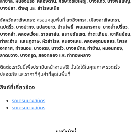
ลาซาล
,
หนองปรือ
,
คลองด่าน
,
ศีรษะจรเข้ใหญ่
,
บางแก้ว
,
บางพลีใหญ่
,
บางปลา
,
ตำหรุ
และ
สำโรงเหนือ
จังหวัดฉะเชิงเทรา:
ครอบคลุมพื้นที่
ฉะเชิงเทรา
,
เมืองฉะเชิงเทรา
,
แปดริ้ว
,
บางปะกง
,
แปลงยาว
,
บ้านโพธิ์
,
พนมสารคาม
,
บางน้ำเปรี้ยว
,
บางคล้า
,
คลองเขื่อน
,
ราชสาส์น
,
สนามชัยเขต
,
ท่าตะเกียบ
,
เขาหินซ้อน
,
ท่าสะอ้าน
,
แสนภูดาษ
,
หัวสำโรง
,
หนองแหน
,
คลองอุดมชลจร
,
โพรง
อากาศ
,
ท่าขนอน
,
บางเตย
,
บางวัว
,
บางสมัคร
,
ท่าข้าม
,
หมอนทอง
,
ลาดขวาง
,
บางกรูด
,
สองคลอง
และ
ท่าทองหลาง
ติดต่อเราวันนี้เพื่อประเมินหน้างานฟรี! มั่นใจได้ในคุณภาพ รวดเร็ว
ปลอดภัย และราคาที่คุ้มค่าที่สุดในพื้นที่
ลิงก์ที่เกี่ยวข้อง
รถเครนบางสมัคร
รถเครนบางสมัคร
แชร์หน้านี้