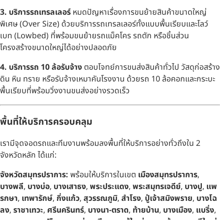
3. บริการรถเทรลเลอร์
หมดปัญหาเรื่องการขนย้ายสินค้าขนาดใหญ่
พิเศษ (Over Size) ด้วยบริการรถเทรลเลอร์ทั้งแบบพื้นเรียบและโลว์
เบท (Lowbed) ที่พร้อมขนย้ายรถแม็คโคร รถตัก หรือชิ้นส่วน
โครงสร้างขนาดใหญ่ได้อย่างปลอดภัย
4. บริการรถ 10 ล้อรับจ้าง
ตอบโจทย์การขนส่งสินค้าทั่วไป วัสดุก่อสร้าง
ดิน หิน ทราย หรือรับจ้างเหมาคันโรงงาน ด้วยรถ 10 ล้อคอกและกระบะ
พื้นเรียบที่พร้อมวิ่งงานขนส่งอย่างรวดเร็ว
พื้นที่ให้บริการครอบคลุม
เรามีจุดจอดรถและทีมงานพร้อมลงพื้นที่ให้บริการอย่างทั่วถึงใน 2
จังหวัดหลัก ได้แก่:
จังหวัดสมุทรปราการ:
พร้อมให้บริการในเขต
เมืองสมุทรปราการ
,
บางพลี
,
บางบ่อ
,
บางเสาธง
,
พระประแดง
,
พระสมุทรเจดีย์
,
บางปู
,
แพ
รกษา
,
เทพารักษ์
,
กิ่งแก้ว
,
สุวรรณภูมิ
,
สำโรง
,
ปู่เจ้าสมิงพราย
,
บางโฉ
ลง
,
ราชาเทวะ
,
ศรีนครินทร์
,
บางนา-ตราด
,
ท้ายบ้าน
,
บางเมือง
,
แบริ่ง
,