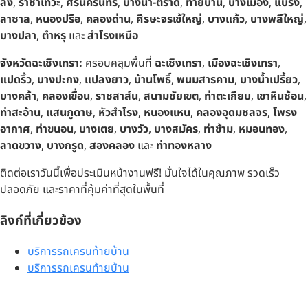
ลง
,
ราชาเทวะ
,
ศรีนครินทร์
,
บางนา-ตราด
,
ท้ายบ้าน
,
บางเมือง
,
แบริ่ง
,
ลาซาล
,
หนองปรือ
,
คลองด่าน
,
ศีรษะจรเข้ใหญ่
,
บางแก้ว
,
บางพลีใหญ่
,
บางปลา
,
ตำหรุ
และ
สำโรงเหนือ
จังหวัดฉะเชิงเทรา:
ครอบคลุมพื้นที่
ฉะเชิงเทรา
,
เมืองฉะเชิงเทรา
,
แปดริ้ว
,
บางปะกง
,
แปลงยาว
,
บ้านโพธิ์
,
พนมสารคาม
,
บางน้ำเปรี้ยว
,
บางคล้า
,
คลองเขื่อน
,
ราชสาส์น
,
สนามชัยเขต
,
ท่าตะเกียบ
,
เขาหินซ้อน
,
ท่าสะอ้าน
,
แสนภูดาษ
,
หัวสำโรง
,
หนองแหน
,
คลองอุดมชลจร
,
โพรง
อากาศ
,
ท่าขนอน
,
บางเตย
,
บางวัว
,
บางสมัคร
,
ท่าข้าม
,
หมอนทอง
,
ลาดขวาง
,
บางกรูด
,
สองคลอง
และ
ท่าทองหลาง
ติดต่อเราวันนี้เพื่อประเมินหน้างานฟรี! มั่นใจได้ในคุณภาพ รวดเร็ว
ปลอดภัย และราคาที่คุ้มค่าที่สุดในพื้นที่
ลิงก์ที่เกี่ยวข้อง
บริการรถเครนท้ายบ้าน
บริการรถเครนท้ายบ้าน