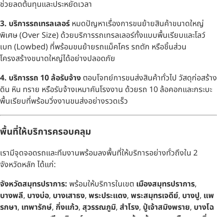
ช่วยลดต้นทุนและประหยัดเวลา
3. บริการรถเทรลเลอร์
หมดปัญหาเรื่องการขนย้ายสินค้าขนาดใหญ่
พิเศษ (Over Size) ด้วยบริการรถเทรลเลอร์ทั้งแบบพื้นเรียบและโลว์
เบท (Lowbed) ที่พร้อมขนย้ายรถแม็คโคร รถตัก หรือชิ้นส่วน
โครงสร้างขนาดใหญ่ได้อย่างปลอดภัย
4. บริการรถ 10 ล้อรับจ้าง
ตอบโจทย์การขนส่งสินค้าทั่วไป วัสดุก่อสร้าง
ดิน หิน ทราย หรือรับจ้างเหมาคันโรงงาน ด้วยรถ 10 ล้อคอกและกระบะ
พื้นเรียบที่พร้อมวิ่งงานขนส่งอย่างรวดเร็ว
พื้นที่ให้บริการครอบคลุม
เรามีจุดจอดรถและทีมงานพร้อมลงพื้นที่ให้บริการอย่างทั่วถึงใน 2
จังหวัดหลัก ได้แก่:
จังหวัดสมุทรปราการ:
พร้อมให้บริการในเขต
เมืองสมุทรปราการ
,
บางพลี
,
บางบ่อ
,
บางเสาธง
,
พระประแดง
,
พระสมุทรเจดีย์
,
บางปู
,
แพ
รกษา
,
เทพารักษ์
,
กิ่งแก้ว
,
สุวรรณภูมิ
,
สำโรง
,
ปู่เจ้าสมิงพราย
,
บางโฉ