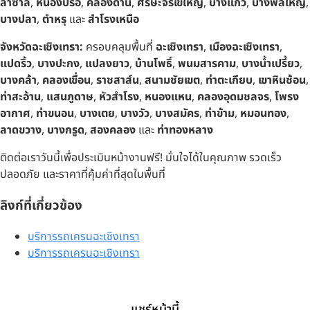
ลาซาล
,
หนองปรือ
,
คลองด่าน
,
ศีรษะจรเข้ใหญ่
,
บางแก้ว
,
บางพลีใหญ่
,
บางปลา
,
ตำหรุ
และ
สำโรงเหนือ
จังหวัดฉะเชิงเทรา:
ครอบคลุมพื้นที่
ฉะเชิงเทรา
,
เมืองฉะเชิงเทรา
,
แปดริ้ว
,
บางปะกง
,
แปลงยาว
,
บ้านโพธิ์
,
พนมสารคาม
,
บางน้ำเปรี้ยว
,
บางคล้า
,
คลองเขื่อน
,
ราชสาส์น
,
สนามชัยเขต
,
ท่าตะเกียบ
,
เขาหินซ้อน
,
ท่าสะอ้าน
,
แสนภูดาษ
,
หัวสำโรง
,
หนองแหน
,
คลองอุดมชลจร
,
โพรง
อากาศ
,
ท่าขนอน
,
บางเตย
,
บางวัว
,
บางสมัคร
,
ท่าข้าม
,
หมอนทอง
,
ลาดขวาง
,
บางกรูด
,
สองคลอง
และ
ท่าทองหลาง
ติดต่อเราวันนี้เพื่อประเมินหน้างานฟรี! มั่นใจได้ในคุณภาพ รวดเร็ว
ปลอดภัย และราคาที่คุ้มค่าที่สุดในพื้นที่
ลิงก์ที่เกี่ยวข้อง
บริการรถเครนฉะเชิงเทรา
บริการรถเครนฉะเชิงเทรา
แชร์หน้านี้