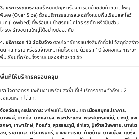
3. บริการรถเทรลเลอร์
หมดปัญหาเรื่องการขนย้ายสินค้าขนาดใหญ่
พิเศษ (Over Size) ด้วยบริการรถเทรลเลอร์ทั้งแบบพื้นเรียบและโลว์
เบท (Lowbed) ที่พร้อมขนย้ายรถแม็คโคร รถตัก หรือชิ้นส่วน
โครงสร้างขนาดใหญ่ได้อย่างปลอดภัย
4. บริการรถ 10 ล้อรับจ้าง
ตอบโจทย์การขนส่งสินค้าทั่วไป วัสดุก่อสร้าง
ดิน หิน ทราย หรือรับจ้างเหมาคันโรงงาน ด้วยรถ 10 ล้อคอกและกระบะ
พื้นเรียบที่พร้อมวิ่งงานขนส่งอย่างรวดเร็ว
พื้นที่ให้บริการครอบคลุม
เรามีจุดจอดรถและทีมงานพร้อมลงพื้นที่ให้บริการอย่างทั่วถึงใน 2
จังหวัดหลัก ได้แก่:
จังหวัดสมุทรปราการ:
พร้อมให้บริการในเขต
เมืองสมุทรปราการ
,
บางพลี
,
บางบ่อ
,
บางเสาธง
,
พระประแดง
,
พระสมุทรเจดีย์
,
บางปู
,
แพ
รกษา
,
เทพารักษ์
,
กิ่งแก้ว
,
สุวรรณภูมิ
,
สำโรง
,
ปู่เจ้าสมิงพราย
,
บางโฉ
ลง
,
ราชาเทวะ
,
ศรีนครินทร์
,
บางนา-ตราด
,
ท้ายบ้าน
,
บางเมือง
,
แบริ่ง
,